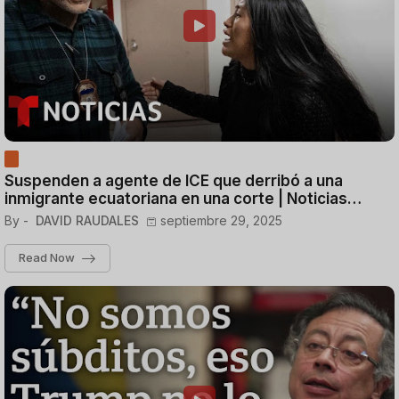
Suspenden a agente de ICE que derribó a una
inmigrante ecuatoriana en una corte | Noticias
Telemundo
By -
DAVID RAUDALES
septiembre 29, 2025
Read Now