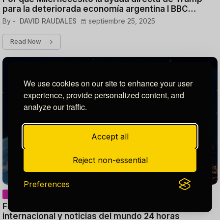
para la deteriorada economía argentina I BBC
Mundo
By -
DAVID RAUDALES
septiembre 25, 2025
Read Now
We use cookies on our site to enhance your user
experience, provide personalized content, and
analyze our traffic.
Accept all
Reject non-essential
Preferences
FRANCE 24 Español – EN VIVO – Información
internacional y noticias del mundo 24 horas