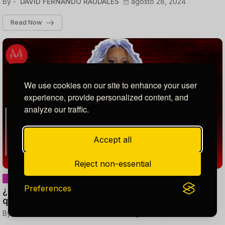
By -
DAVID FERNANDO RAUDALES
agosto 28, 2024
Read Now
We use cookies on our site to enhance your user
experience, provide personalized content, and
analyze our traffic.
Accept all
Reject non-essential
Preferences
¿Quiénes son la madre y hermana de Mariah Carey
que fallecieron el mismo día?
By -
DAVID FERNANDO RAUDALES
agosto 28, 2024