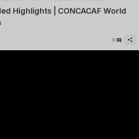
ended Highlights | CONCACAF World
s
0