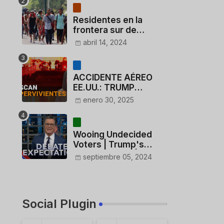
Residentes en la
frontera sur de
México critican a
abril 14, 2024
México por dar 110
dólares a migrantes
deportados
ACCIDENTE AÉREO
EE.UU.: TRUMP
CUESTIONA LA
enero 30, 2025
ACTUACIÓN DE LOS
CONTROLADORES y
PILOTO del
Wooing Undecided
HELICÓPTERO
Voters | Trump's
Marijuana Plan | 1990s
septiembre 05, 2024
Porn Expert Mark
Robinson
Social Plugin