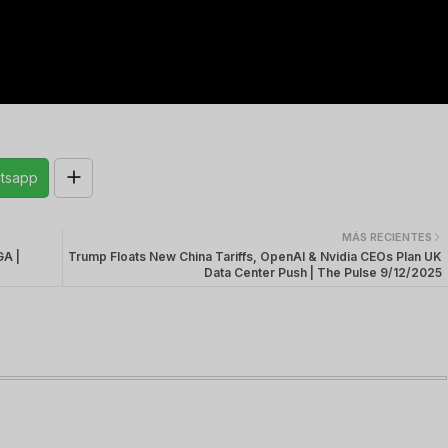
tsapp
MÁS RECIENTES
A |
Trump Floats New China Tariffs, OpenAI & Nvidia CEOs Plan UK
Data Center Push | The Pulse 9/12/2025