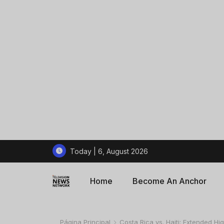
Today | 6, August 2026
Home
Become An Anchor
Página Principal
Costa Rica vs. Haiti: Extended H