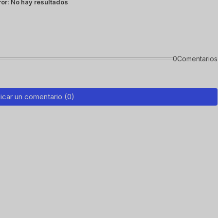
ror:
No hay resultados
0Comentarios
icar un comentario (0)