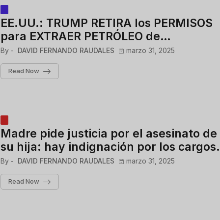
EE.UU.: TRUMP RETIRA los PERMISOS
para EXTRAER PETRÓLEO de
VENEZUELA en su OFENSIVA contra
By -
DAVID FERNANDO RAUDALES
marzo 31, 2025
MADURO
Read Now
Madre pide justicia por el asesinato de
su hija: hay indignación por los cargos
contra la sospechosa
By -
DAVID FERNANDO RAUDALES
marzo 31, 2025
Read Now