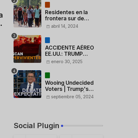
Residentes en la
a
frontera sur de
su
México critican a
abril 14, 2024
México por dar 110
dólares a migrantes
deportados
ACCIDENTE AÉREO
EE.UU.: TRUMP
CUESTIONA LA
enero 30, 2025
ACTUACIÓN DE LOS
CONTROLADORES y
PILOTO del
Wooing Undecided
HELICÓPTERO
Voters | Trump's
Marijuana Plan | 1990s
septiembre 05, 2024
Porn Expert Mark
Robinson
Social Plugin