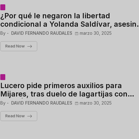
¿Por qué le negaron la libertad
condicional a Yolanda Saldívar, asesin
de Selena Quintanilla?
By -
DAVID FERNANDO RAUDALES
marzo 30, 2025
Read Now
Lucero pide primeros auxilios para
Mijares, tras duelo de lagartijas con
Yahir | Juego de Voces
By -
DAVID FERNANDO RAUDALES
marzo 30, 2025
Read Now