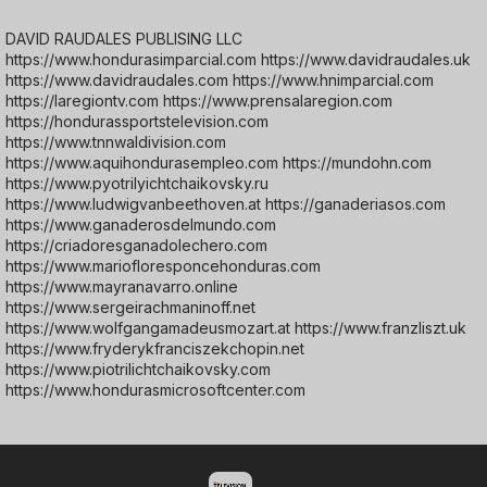
DAVID RAUDALES PUBLISING LLC
https://www.hondurasimparcial.com https://www.davidraudales.uk
https://www.davidraudales.com https://www.hnimparcial.com
https://laregiontv.com https://www.prensalaregion.com
https://hondurassportstelevision.com
https://www.tnnwaldivision.com
https://www.aquihondurasempleo.com https://mundohn.com
https://www.pyotrilyichtchaikovsky.ru
https://www.ludwigvanbeethoven.at https://ganaderiasos.com
https://www.ganaderosdelmundo.com
https://criadoresganadolechero.com
https://www.mariofloresponcehonduras.com
https://www.mayranavarro.online
https://www.sergeirachmaninoff.net
https://www.wolfgangamadeusmozart.at https://www.franzliszt.uk
https://www.fryderykfranciszekchopin.net
https://www.piotrilichtchaikovsky.com
https://www.hondurasmicrosoftcenter.com