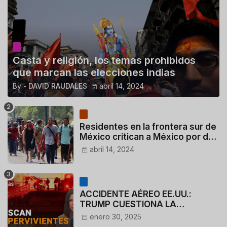
Casta y religión, los temas prohibidos
que marcan las elecciones indias
By -
DAVID RAUDALES
abril 14, 2024
Residentes en la frontera sur de
México critican a México por dar
110 dólares a migrantes
abril 14, 2024
deportados
ACCIDENTE AÉREO EE.UU.:
TRUMP CUESTIONA LA
ACTUACIÓN DE LOS
enero 30, 2025
CONTROLADORES y PILOTO del