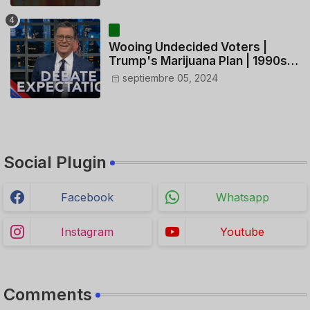
HELICÓPTERO
Wooing Undecided Voters |
Trump's Marijuana Plan | 1990s
Porn Expert Mark Robinson
septiembre 05, 2024
Social Plugin
Facebook
Whatsapp
Instagram
Youtube
Comments