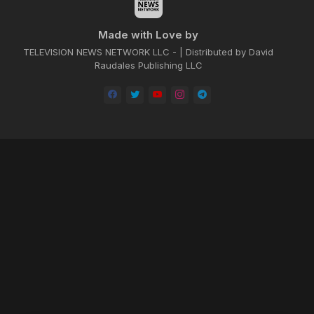
Made with Love by
TELEVISION NEWS NETWORK LLC - | Distributed by David
Raudales Publishing LLC
Home
About
Contact us
Privacy Policy
by -
Blogger Templates
| Distributed by
BROOKSVILLE CLOUD PUBLI