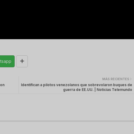
tsapp
MÁS RECIENTES
con
Identifican a pilotos venezolanos que sobrevolaron buques de
guerra de EE.UU. | Noticias Telemundo