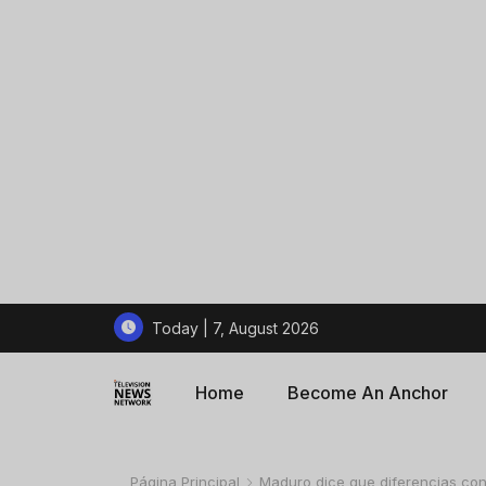
Today | 7, August 2026
Home
Become An Anchor
Página Principal
Maduro dice que diferencias con E