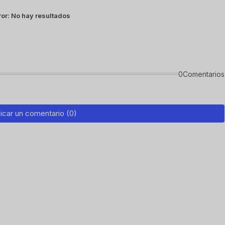
ror:
No hay resultados
0Comentarios
icar un comentario (0)