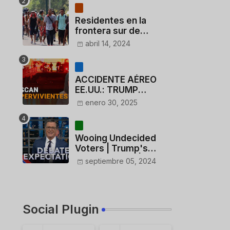
Residentes en la
frontera sur de
México critican a
abril 14, 2024
México por dar 110
dólares a migrantes
deportados
ACCIDENTE AÉREO
EE.UU.: TRUMP
CUESTIONA LA
enero 30, 2025
ACTUACIÓN DE LOS
CONTROLADORES y
PILOTO del
Wooing Undecided
HELICÓPTERO
Voters | Trump's
Marijuana Plan | 1990s
septiembre 05, 2024
Porn Expert Mark
Robinson
Social Plugin