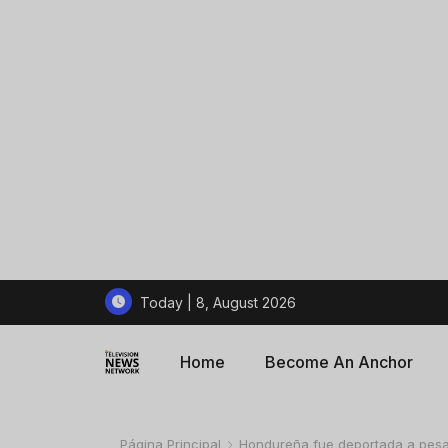
Today | 8, August 2026
Home
Become An Anchor
Página Principal
Hondureña fue deportada a pesar