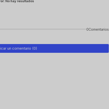
ror:
No hay resultados
0Comentarios
icar un comentario (0)