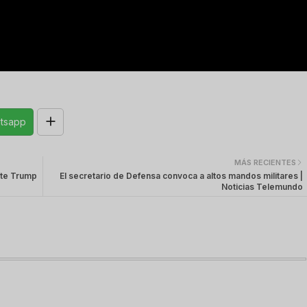
tsapp
MÁS RECIENTES
nte Trump
El secretario de Defensa convoca a altos mandos militares |
Noticias Telemundo