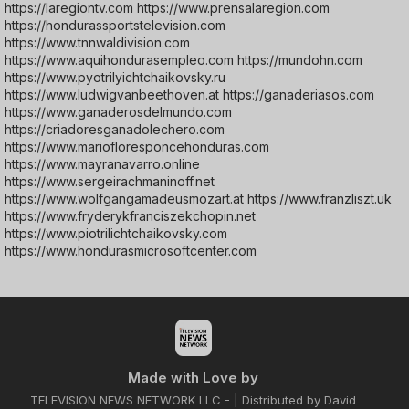
https://laregiontv.com https://www.prensalaregion.com
https://hondurassportstelevision.com
https://www.tnnwaldivision.com
https://www.aquihondurasempleo.com https://mundohn.com
https://www.pyotrilyichtchaikovsky.ru
https://www.ludwigvanbeethoven.at https://ganaderiasos.com
https://www.ganaderosdelmundo.com
https://criadoresganadolechero.com
https://www.mariofloresponcehonduras.com
https://www.mayranavarro.online
https://www.sergeirachmaninoff.net
https://www.wolfgangamadeusmozart.at https://www.franzliszt.uk
https://www.fryderykfranciszekchopin.net
https://www.piotrilichtchaikovsky.com
https://www.hondurasmicrosoftcenter.com
Made with Love by
TELEVISION NEWS NETWORK LLC - | Distributed by David