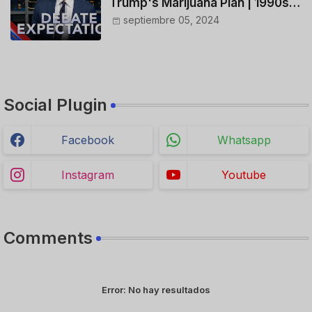
Trump's Marijuana Plan | 1990s
Porn Expert Mark Robinson
septiembre 05, 2024
Social Plugin
Facebook
Whatsapp
Instagram
Youtube
Comments
Error:
No hay resultados