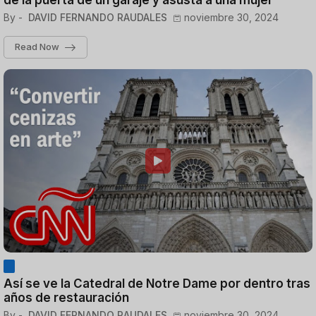
de la puerta de un garaje y asusta a una mujer
By -
DAVID FERNANDO RAUDALES
noviembre 30, 2024
Read Now
Así se ve la Catedral de Notre Dame por dentro tras
años de restauración
By -
DAVID FERNANDO RAUDALES
noviembre 30, 2024