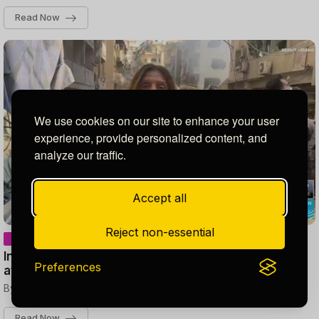
Read Now
We use cookies on our site to enhance your user
experience, provide personalized content, and
analyze our traffic.
Accept all
Reject non-essential
Informe desde Beirut: al menos 12 muertos en
Preferences
ataque israelí contra edificio de la capital libanesa
By -
DAVID FERNANDO RAUDALES
noviembre 24, 2024
Read Now