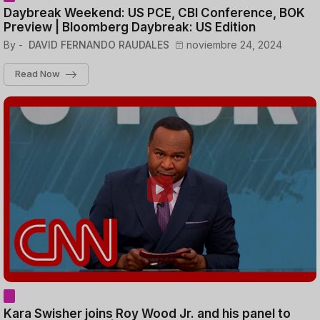
Daybreak Weekend: US PCE, CBI Conference, BOK
Preview | Bloomberg Daybreak: US Edition
By -
DAVID FERNANDO RAUDALES
noviembre 24, 2024
Read Now
Kara Swisher joins Roy Wood Jr. and his panel to