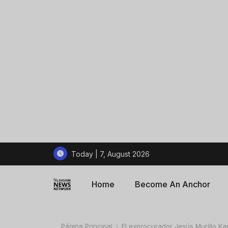
Today | 7, August 2026
Home
Become An Anchor
Página Principal
El exprocurador Jesús Murillo Ka