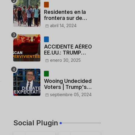
Residentes en la
frontera sur de
México critican a
abril 14, 2024
México por dar 110
dólares a migrantes
deportados
ACCIDENTE AÉREO
EE.UU.: TRUMP
CUESTIONA LA
enero 30, 2025
ACTUACIÓN DE LOS
CONTROLADORES y
PILOTO del
Wooing Undecided
HELICÓPTERO
Voters | Trump's
Marijuana Plan | 1990s
septiembre 05, 2024
Porn Expert Mark
Robinson
Social Plugin