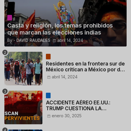
Casta y religión, los temas prohibidos
que marcan las elecciones indias
By -
DAVID RAUDALES
abril 14, 2024
Residentes en la frontera sur de
México critican a México por dar
110 dólares a migrantes
abril 14, 2024
deportados
ACCIDENTE AÉREO EE.UU.:
TRUMP CUESTIONA LA
ACTUACIÓN DE LOS
enero 30, 2025
CONTROLADORES y PILOTO del
HELICÓPTERO