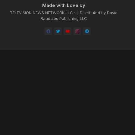
Made with Love by
TELEVISION NEWS NETWORK LLC - | Distributed by David
Raudales Publishing LLC
Home
About
Contact us
Privacy Policy
by -
Blogger Templates
| Distributed by
BROOKSVILLE CLOUD PUBLI