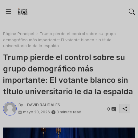
Página Principal
Trump pierde el control sobre su grupo
demográfico más importante: El votante blanco sin título
universitario le da la espalda
Trump pierde el control sobre su
grupo demográfico más
importante: El votante blanco sin
título universitario le da la espalda
By -
DAVID RAUDALES
0
mayo 20, 2026
3 minute read