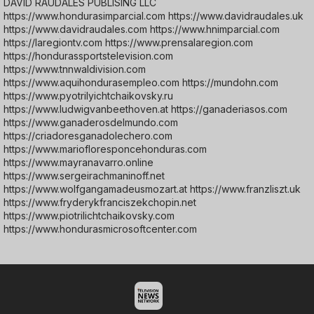
DAVID RAUDALES PUBLISING LLC
https://www.hondurasimparcial.com https://www.davidraudales.uk
https://www.davidraudales.com https://www.hnimparcial.com
https://laregiontv.com https://www.prensalaregion.com
https://hondurassportstelevision.com
https://www.tnnwaldivision.com
https://www.aquihondurasempleo.com https://mundohn.com
https://www.pyotrilyichtchaikovsky.ru
https://www.ludwigvanbeethoven.at https://ganaderiasos.com
https://www.ganaderosdelmundo.com
https://criadoresganadolechero.com
https://www.mariofloresponcehonduras.com
https://www.mayranavarro.online
https://www.sergeirachmaninoff.net
https://www.wolfgangamadeusmozart.at https://www.franzliszt.uk
https://www.fryderykfranciszekchopin.net
https://www.piotrilichtchaikovsky.com
https://www.hondurasmicrosoftcenter.com