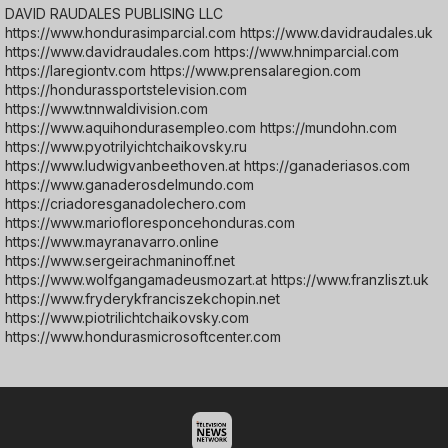
DAVID RAUDALES PUBLISING LLC
https://www.hondurasimparcial.com https://www.davidraudales.uk
https://www.davidraudales.com https://www.hnimparcial.com
https://laregiontv.com https://www.prensalaregion.com
https://hondurassportstelevision.com
https://www.tnnwaldivision.com
https://www.aquihondurasempleo.com https://mundohn.com
https://www.pyotrilyichtchaikovsky.ru
https://www.ludwigvanbeethoven.at https://ganaderiasos.com
https://www.ganaderosdelmundo.com
https://criadoresganadolechero.com
https://www.mariofloresponcehonduras.com
https://www.mayranavarro.online
https://www.sergeirachmaninoff.net
https://www.wolfgangamadeusmozart.at https://www.franzliszt.uk
https://www.fryderykfranciszekchopin.net
https://www.piotrilichtchaikovsky.com
https://www.hondurasmicrosoftcenter.com