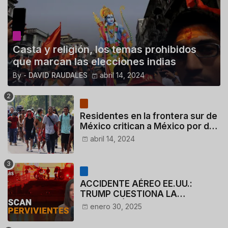
Casta y religión, los temas prohibidos
que marcan las elecciones indias
By -
DAVID RAUDALES
abril 14, 2024
Residentes en la frontera sur de
México critican a México por dar
110 dólares a migrantes
abril 14, 2024
deportados
ACCIDENTE AÉREO EE.UU.:
TRUMP CUESTIONA LA
ACTUACIÓN DE LOS
enero 30, 2025
CONTROLADORES y PILOTO del
HELICÓPTERO