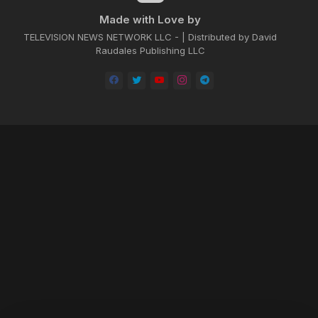
Made with Love by
TELEVISION NEWS NETWORK LLC - | Distributed by David
Raudales Publishing LLC
Home
About
Contact us
Privacy Policy
by -
Blogger Templates
| Distributed by
BROOKSVILLE CLOUD PUBLI