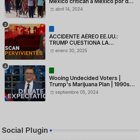
México critican a México por dar
110 dólares a migrantes
abril 14, 2024
deportados
ACCIDENTE AÉREO EE.UU.:
TRUMP CUESTIONA LA
ACTUACIÓN DE LOS
enero 30, 2025
CONTROLADORES y PILOTO del
HELICÓPTERO
Wooing Undecided Voters |
Trump's Marijuana Plan | 1990s
Porn Expert Mark Robinson
septiembre 05, 2024
Social Plugin