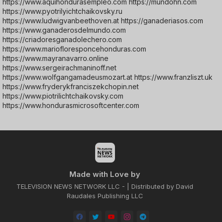
https://www.aquihondurasempleo.com https://mundohn.com
https://www.pyotrilyichtchaikovsky.ru
https://www.ludwigvanbeethoven.at https://ganaderiasos.com
https://www.ganaderosdelmundo.com
https://criadoresganadolechero.com
https://www.mariofloresponcehonduras.com
https://www.mayranavarro.online
https://www.sergeirachmaninoff.net
https://www.wolfgangamadeusmozart.at https://www.franzliszt.uk
https://www.fryderykfranciszekchopin.net
https://www.piotrilichtchaikovsky.com
https://www.hondurasmicrosoftcenter.com
Made with Love by
TELEVISION NEWS NETWORK LLC - | Distributed by David
Raudales Publishing LLC