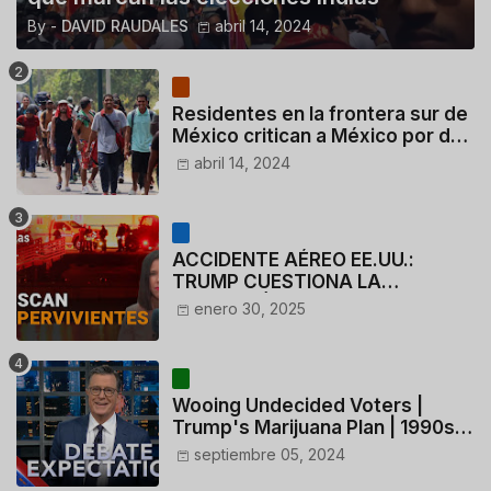
By -
DAVID RAUDALES
abril 14, 2024
Residentes en la frontera sur de
México critican a México por dar
110 dólares a migrantes
abril 14, 2024
deportados
ACCIDENTE AÉREO EE.UU.:
TRUMP CUESTIONA LA
ACTUACIÓN DE LOS
enero 30, 2025
CONTROLADORES y PILOTO del
HELICÓPTERO
Wooing Undecided Voters |
Trump's Marijuana Plan | 1990s
Porn Expert Mark Robinson
septiembre 05, 2024