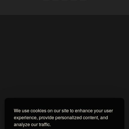
Home
About
Contact us
Privacy Policy
by -
Blogger Templates
| Distributed by
BROOKSVILLE CLOUD PUBLI
We use cookies on our site to enhance your user
experience, provide personalized content, and
analyze our traffic.