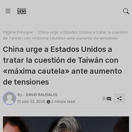
Página Principal
China urge a Estados Unidos a tratar la cuestión
de Taiwán con «máxima cautela» ante aumento de tensiones
China urge a Estados Unidos a
tratar la cuestión de Taiwán con
«máxima cautela» ante aumento
de tensiones
By -
DAVID RAUDALES
0
julio 02, 2026
2 minute read