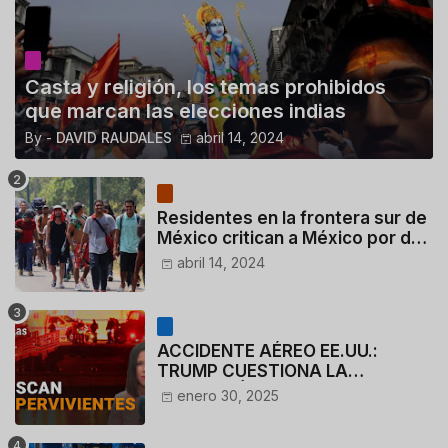
Casta y religión, los temas prohibidos
que marcan las elecciones indias
By -
DAVID RAUDALES
abril 14, 2024
Residentes en la frontera sur de
México critican a México por dar
110 dólares a migrantes
abril 14, 2024
deportados
ACCIDENTE AÉREO EE.UU.:
TRUMP CUESTIONA LA
ACTUACIÓN DE LOS
enero 30, 2025
CONTROLADORES y PILOTO del
HELICÓPTERO