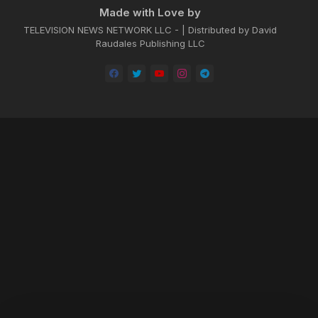
Made with Love by
TELEVISION NEWS NETWORK LLC - | Distributed by David
Raudales Publishing LLC
Home
About
Contact us
Privacy Policy
by -
Blogger Templates
| Distributed by
BROOKSVILLE CLOUD PUBLI