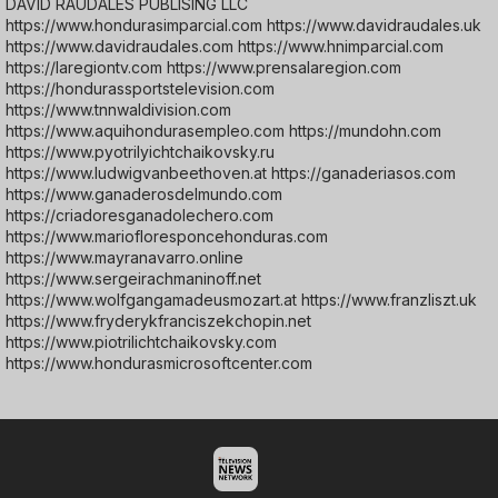
DAVID RAUDALES PUBLISING LLC
https://www.hondurasimparcial.com https://www.davidraudales.uk
https://www.davidraudales.com https://www.hnimparcial.com
https://laregiontv.com https://www.prensalaregion.com
https://hondurassportstelevision.com
https://www.tnnwaldivision.com
https://www.aquihondurasempleo.com https://mundohn.com
https://www.pyotrilyichtchaikovsky.ru
https://www.ludwigvanbeethoven.at https://ganaderiasos.com
https://www.ganaderosdelmundo.com
https://criadoresganadolechero.com
https://www.mariofloresponcehonduras.com
https://www.mayranavarro.online
https://www.sergeirachmaninoff.net
https://www.wolfgangamadeusmozart.at https://www.franzliszt.uk
https://www.fryderykfranciszekchopin.net
https://www.piotrilichtchaikovsky.com
https://www.hondurasmicrosoftcenter.com