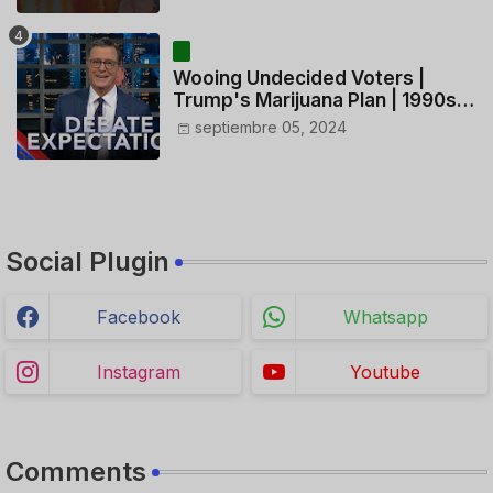
HELICÓPTERO
Wooing Undecided Voters |
Trump's Marijuana Plan | 1990s
Porn Expert Mark Robinson
septiembre 05, 2024
Social Plugin
Facebook
Whatsapp
Instagram
Youtube
Comments