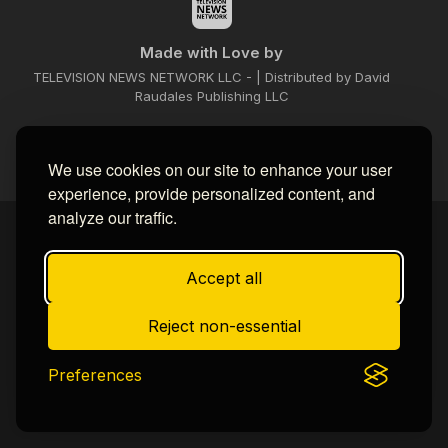
Made with Love by
TELEVISION NEWS NETWORK LLC - | Distributed by David
Raudales Publishing LLC
We use cookies on our site to enhance your user
experience, provide personalized content, and
analyze our traffic.
Home
About
Contact us
Privacy Policy
by -
Blogger Templates
| Distributed by
BROOKSVILLE CLOUD PUBLI
Accept all
Reject non-essential
Preferences