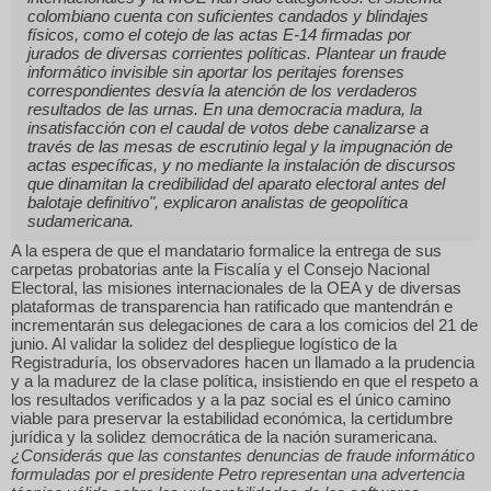
colombiano cuenta con suficientes candados y blindajes
físicos, como el cotejo de las actas E-14 firmadas por
jurados de diversas corrientes políticas. Plantear un fraude
informático invisible sin aportar los peritajes forenses
correspondientes desvía la atención de los verdaderos
resultados de las urnas. En una democracia madura, la
insatisfacción con el caudal de votos debe canalizarse a
través de las mesas de escrutinio legal y la impugnación de
actas específicas, y no mediante la instalación de discursos
que dinamitan la credibilidad del aparato electoral antes del
balotaje definitivo"
, explicaron analistas de geopolítica
sudamericana.
A la espera de que el mandatario formalice la entrega de sus
carpetas probatorias ante la Fiscalía y el Consejo Nacional
Electoral, las misiones internacionales de la OEA y de diversas
plataformas de transparencia han ratificado que mantendrán e
incrementarán sus delegaciones de cara a los comicios del 21 de
junio. Al validar la solidez del despliegue logístico de la
Registraduría, los observadores hacen un llamado a la prudencia
y a la madurez de la clase política, insistiendo en que el respeto a
los resultados verificados y a la paz social es el único camino
viable para preservar la estabilidad económica, la certidumbre
jurídica y la solidez democrática de la nación suramericana.
¿Considerás que las constantes denuncias de fraude informático
formuladas por el presidente Petro representan una advertencia