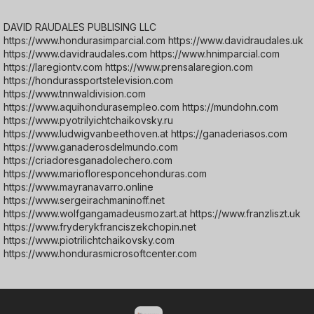
DAVID RAUDALES PUBLISING LLC
https://www.hondurasimparcial.com https://www.davidraudales.uk
https://www.davidraudales.com https://www.hnimparcial.com
https://laregiontv.com https://www.prensalaregion.com
https://hondurassportstelevision.com
https://www.tnnwaldivision.com
https://www.aquihondurasempleo.com https://mundohn.com
https://www.pyotrilyichtchaikovsky.ru
https://www.ludwigvanbeethoven.at https://ganaderiasos.com
https://www.ganaderosdelmundo.com
https://criadoresganadolechero.com
https://www.mariofloresponcehonduras.com
https://www.mayranavarro.online
https://www.sergeirachmaninoff.net
https://www.wolfgangamadeusmozart.at https://www.franzliszt.uk
https://www.fryderykfranciszekchopin.net
https://www.piotrilichtchaikovsky.com
https://www.hondurasmicrosoftcenter.com