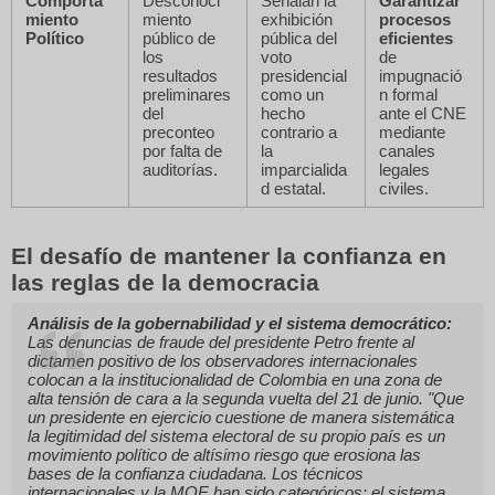
Comporta
Desconoci
Señalan la
Garantizar
miento
miento
exhibición
procesos
Político
público de
pública del
eficientes
los
voto
de
resultados
presidencial
impugnació
preliminares
como un
n formal
del
hecho
ante el CNE
preconteo
contrario a
mediante
por falta de
la
canales
auditorías.
imparcialida
legales
d estatal.
civiles.
El desafío de mantener la confianza en
las reglas de la democracia
Análisis de la gobernabilidad y el sistema democrático:
Las denuncias de fraude del presidente Petro frente al
dictamen positivo de los observadores internacionales
colocan a la institucionalidad de Colombia en una zona de
alta tensión de cara a la segunda vuelta del 21 de junio.
"Que
un presidente en ejercicio cuestione de manera sistemática
la legitimidad del sistema electoral de su propio país es un
movimiento político de altísimo riesgo que erosiona las
bases de la confianza ciudadana. Los técnicos
internacionales y la MOE han sido categóricos: el sistema