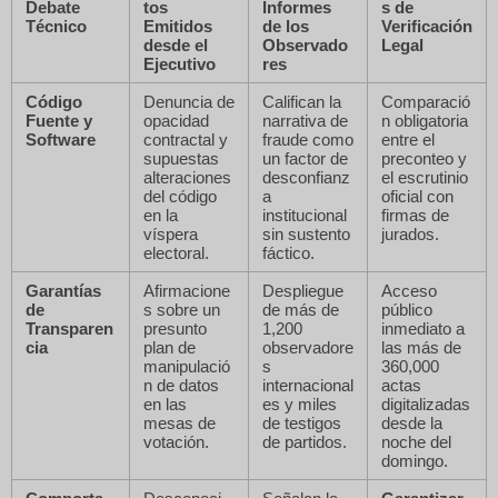
Debate
tos
Informes
s de
Técnico
Emitidos
de los
Verificación
desde el
Observado
Legal
Ejecutivo
res
Código
Denuncia de
Califican la
Comparació
Fuente y
opacidad
narrativa de
n obligatoria
Software
contractal y
fraude como
entre el
supuestas
un factor de
preconteo y
alteraciones
desconfianz
el escrutinio
del código
a
oficial con
en la
institucional
firmas de
víspera
sin sustento
jurados.
electoral.
fáctico.
Garantías
Afirmacione
Despliegue
Acceso
de
s sobre un
de más de
público
Transparen
presunto
1,200
inmediato a
cia
plan de
observadore
las más de
manipulació
s
360,000
n de datos
internacional
actas
en las
es y miles
digitalizadas
mesas de
de testigos
desde la
votación.
de partidos.
noche del
domingo.