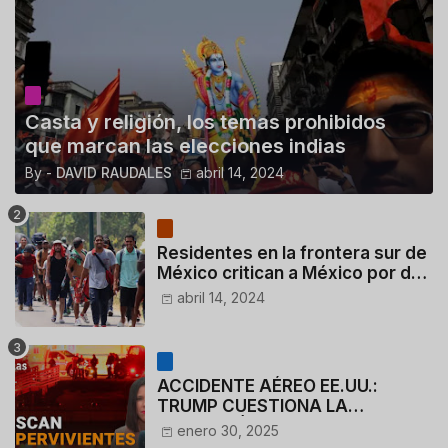
Casta y religión, los temas prohibidos
que marcan las elecciones indias
By -
DAVID RAUDALES
abril 14, 2024
Residentes en la frontera sur de
México critican a México por dar
110 dólares a migrantes
abril 14, 2024
deportados
ACCIDENTE AÉREO EE.UU.:
TRUMP CUESTIONA LA
ACTUACIÓN DE LOS
enero 30, 2025
CONTROLADORES y PILOTO del