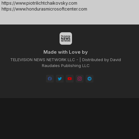
https://www.piotrilichtchaikovsky.com
https://www.hondurasmicrosoftcenter.com
Made with Love by
TELEVISION NEWS NETWORK LLC - | Distributed by David
Raudales Publishing LLC
Home
About
Contact us
Privacy Policy
by -
Blogger Templates
| Distributed by
BROOKSVILLE CLOUD PUBLI