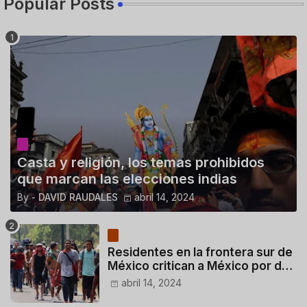
Popular Posts
Casta y religión, los temas prohibidos
que marcan las elecciones indias
By -
DAVID RAUDALES
abril 14, 2024
Residentes en la frontera sur de
México critican a México por dar
110 dólares a migrantes
abril 14, 2024
deportados