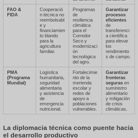
FAO &
Cooperació
Programas
Garantizar
FIDA
n técnica no
de
procesos
reembolsabl
resiliencia
eficientes
e y
climática
de
financiamien
para el
transferenci
to blando
Corredor
a científica
para la
Seco y
para elevar
agricultura
modernizaci
los
familiar.
ón
rendimiento
tecnológica
s de campo.
del agro.
PMA
Logística
Fortalecimie
Garantizar
(Programa
humanitaria,
nto de la
fronteras
Mundial)
seguridad
merienda
seguras
en
alimentaria
escolar y
suministro
y asistencia
redes de
alimentario
de
apoyo a
y mitigación
emergencia
poblaciones
de crisis
nutricional.
vulnerables.
climáticas.
La diplomacia técnica como puente hacia
el desarrollo productivo