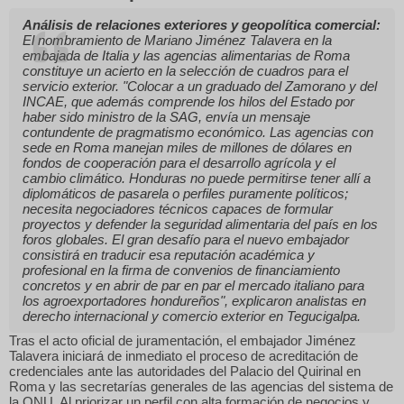
Análisis de relaciones exteriores y geopolítica comercial:
El nombramiento de Mariano Jiménez Talavera en la
embajada de Italia y las agencias alimentarias de Roma
constituye un acierto en la selección de cuadros para el
servicio exterior.
"Colocar a un graduado del Zamorano y del
INCAE, que además comprende los hilos del Estado por
haber sido ministro de la SAG, envía un mensaje
contundente de pragmatismo económico. Las agencias con
sede en Roma manejan miles de millones de dólares en
fondos de cooperación para el desarrollo agrícola y el
cambio climático. Honduras no puede permitirse tener allí a
diplomáticos de pasarela o perfiles puramente políticos;
necesita negociadores técnicos capaces de formular
proyectos y defender la seguridad alimentaria del país en los
foros globales. El gran desafío para el nuevo embajador
consistirá en traducir esa reputación académica y
profesional en la firma de convenios de financiamiento
concretos y en abrir de par en par el mercado italiano para
los agroexportadores hondureños"
, explicaron analistas en
derecho internacional y comercio exterior en Tegucigalpa.
Tras el acto oficial de juramentación, el embajador Jiménez
Talavera iniciará de inmediato el proceso de acreditación de
credenciales ante las autoridades del Palacio del Quirinal en
Roma y las secretarías generales de las agencias del sistema de
la ONU. Al priorizar un perfil con alta formación de negocios y