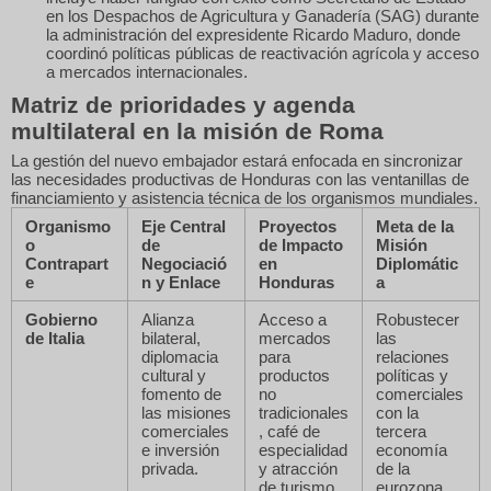
en los Despachos de Agricultura y Ganadería (SAG) durante
la administración del expresidente Ricardo Maduro, donde
coordinó políticas públicas de reactivación agrícola y acceso
a mercados internacionales.
Matriz de prioridades y agenda
multilateral en la misión de Roma
La gestión del nuevo embajador estará enfocada en sincronizar
las necesidades productivas de Honduras con las ventanillas de
financiamiento y asistencia técnica de los organismos mundiales.
Organismo
Eje Central
Proyectos
Meta de la
o
de
de Impacto
Misión
Contrapart
Negociació
en
Diplomátic
e
n y Enlace
Honduras
a
Gobierno
Alianza
Acceso a
Robustecer
de Italia
bilateral,
mercados
las
diplomacia
para
relaciones
cultural y
productos
políticas y
fomento de
no
comerciales
las misiones
tradicionales
con la
comerciales
, café de
tercera
e inversión
especialidad
economía
privada.
y atracción
de la
de turismo.
eurozona.