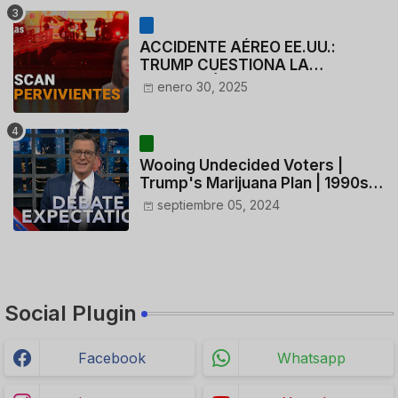
ACCIDENTE AÉREO EE.UU.:
TRUMP CUESTIONA LA
ACTUACIÓN DE LOS
enero 30, 2025
CONTROLADORES y PILOTO del
HELICÓPTERO
Wooing Undecided Voters |
Trump's Marijuana Plan | 1990s
Porn Expert Mark Robinson
septiembre 05, 2024
Social Plugin
Facebook
Whatsapp