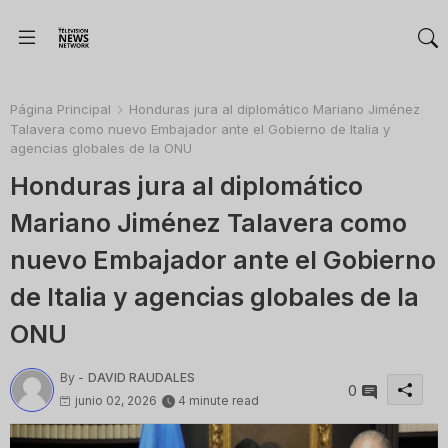
Página Principal
Honduras jura al diplomático Mariano Jiménez
Talavera como nuevo Embajador ante el Gobierno de Italia y
agencias globales de la ONU
Honduras jura al diplomático
Mariano Jiménez Talavera como
nuevo Embajador ante el Gobierno
de Italia y agencias globales de la
ONU
By -
DAVID RAUDALES
0
junio 02, 2026
4 minute read