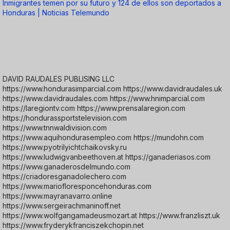
Inmigrantes temen por su futuro y 124 de ellos son deportados a
Honduras | Noticias Telemundo
DAVID RAUDALES PUBLISING LLC
https://www.hondurasimparcial.com https://www.davidraudales.uk
https://www.davidraudales.com https://www.hnimparcial.com
https://laregiontv.com https://www.prensalaregion.com
https://hondurassportstelevision.com
https://www.tnnwaldivision.com
https://www.aquihondurasempleo.com https://mundohn.com
https://www.pyotrilyichtchaikovsky.ru
https://www.ludwigvanbeethoven.at https://ganaderiasos.com
https://www.ganaderosdelmundo.com
https://criadoresganadolechero.com
https://www.mariofloresponcehonduras.com
https://www.mayranavarro.online
https://www.sergeirachmaninoff.net
https://www.wolfgangamadeusmozart.at https://www.franzliszt.uk
https://www.fryderykfranciszekchopin.net