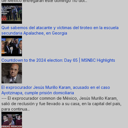
de México entregarán este domingo 110 dól...
Qué sabemos del atacante y víctimas del tiroteo en la escuela
secundaria Apalachee, en Georgia
Countdown to the 2024 election: Day 65 | MSNBC Highlights
El exprocurador Jesús Murillo Karam, acusado en el caso
Ayotzinapa, cumple prisión domiciliaria
--- El exprocurador common de México, Jesús Murillo Karam,
salió de reclusión y fue llevado a su casa, en la capital del país,
para continua...