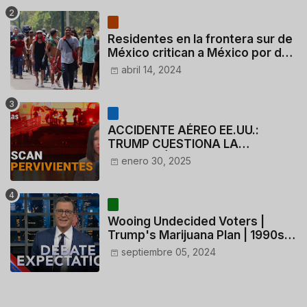
Residentes en la frontera sur de
México critican a México por dar
110 dólares a migrantes
abril 14, 2024
deportados
ACCIDENTE AÉREO EE.UU.:
TRUMP CUESTIONA LA
ACTUACIÓN DE LOS
enero 30, 2025
CONTROLADORES y PILOTO del
HELICÓPTERO
Wooing Undecided Voters |
Trump's Marijuana Plan | 1990s
Porn Expert Mark Robinson
septiembre 05, 2024