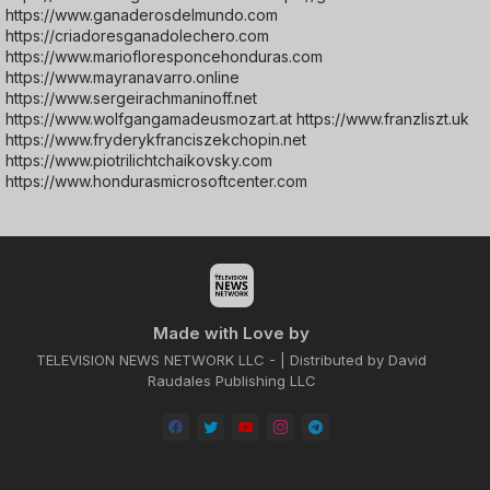
https://www.ganaderosdelmundo.com
https://criadoresganadolechero.com
https://www.mariofloresponcehonduras.com
https://www.mayranavarro.online
https://www.sergeirachmaninoff.net
https://www.wolfgangamadeusmozart.at https://www.franzliszt.uk
https://www.fryderykfranciszekchopin.net
https://www.piotrilichtchaikovsky.com
https://www.hondurasmicrosoftcenter.com
Made with Love by
TELEVISION NEWS NETWORK LLC - | Distributed by David
Raudales Publishing LLC