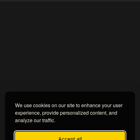
Home
About
Contact us
Privacy Policy
by -
Blogger Templates
| Distributed by
BROOKSVILLE CLOUD PUBLI
We use cookies on our site to enhance your user
experience, provide personalized content, and
analyze our traffic.
Accept all