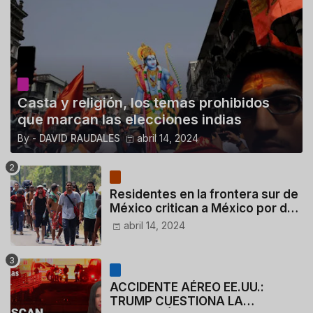
Casta y religión, los temas prohibidos
que marcan las elecciones indias
By -
DAVID RAUDALES
abril 14, 2024
Residentes en la frontera sur de
México critican a México por dar
110 dólares a migrantes
abril 14, 2024
deportados
ACCIDENTE AÉREO EE.UU.:
TRUMP CUESTIONA LA