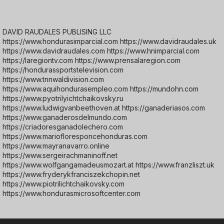
DAVID RAUDALES PUBLISING LLC
https://www.hondurasimparcial.com https://www.davidraudales.uk
https://www.davidraudales.com https://www.hnimparcial.com
https://laregiontv.com https://www.prensalaregion.com
https://hondurassportstelevision.com
https://www.tnnwaldivision.com
https://www.aquihondurasempleo.com https://mundohn.com
https://www.pyotrilyichtchaikovsky.ru
https://www.ludwigvanbeethoven.at https://ganaderiasos.com
https://www.ganaderosdelmundo.com
https://criadoresganadolechero.com
https://www.mariofloresponcehonduras.com
https://www.mayranavarro.online
https://www.sergeirachmaninoff.net
https://www.wolfgangamadeusmozart.at https://www.franzliszt.uk
https://www.fryderykfranciszekchopin.net
https://www.piotrilichtchaikovsky.com
https://www.hondurasmicrosoftcenter.com