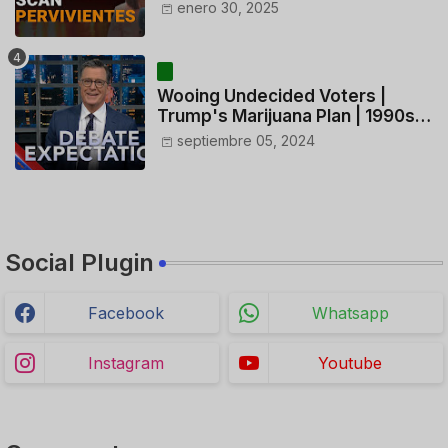
ACTUACIÓN DE LOS
enero 30, 2025
CONTROLADORES y PILOTO del
HELICÓPTERO
Wooing Undecided Voters |
Trump's Marijuana Plan | 1990s
Porn Expert Mark Robinson
septiembre 05, 2024
Social Plugin
Facebook
Whatsapp
Instagram
Youtube