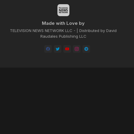
Made with Love by
TELEVISION NEWS NETWORK LLC - | Distributed by David
Raudales Publishing LLC
Home
About
Contact us
Privacy Policy
by -
Blogger Templates
| Distributed by
BROOKSVILLE CLOUD PUBLI