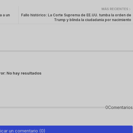
MÁS RECIENTES
a a un
Fallo histórico: La Corte Suprema de EE.UU. tumba la orden de
Trump y blinda la ciudadanía por nacimiento
ror:
No hay resultados
0Comentarios
icar un comentario (0)