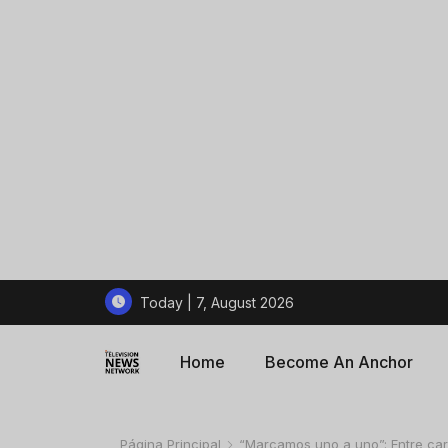
Today | 7, August 2026
Home
Become An Anchor
Página Principal
“Marcamos uno a uno”: Entre carp