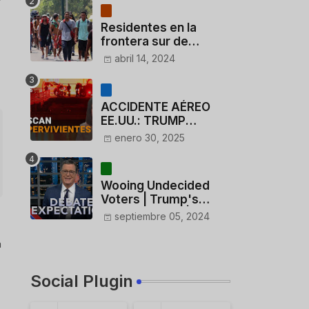
Residentes en la
frontera sur de
México critican a
abril 14, 2024
México por dar 110
dólares a migrantes
deportados
ACCIDENTE AÉREO
EE.UU.: TRUMP
CUESTIONA LA
enero 30, 2025
ACTUACIÓN DE LOS
CONTROLADORES y
PILOTO del
Wooing Undecided
HELICÓPTERO
Voters | Trump's
Marijuana Plan | 1990s
septiembre 05, 2024
Porn Expert Mark
Robinson
a
Social Plugin