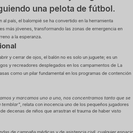
guiendo una pelota de fútbol.
 al país, el balompié se ha convertido en la herramienta
tes más jóvenes, transformando las zonas de emergencia en
reno a la esperanza.
ional
rir y cerrar de ojos, el balón no es solo un juguete; es un
ólogos y recreadores desplegados en los campamentos de La
masas como un pilar fundamental en los programas de contención
amos y marcamos uno a uno, nos concentramos tanto que se
a temblar"
, relata con inocencia uno de los pequeños jugadores
r de decenas de niños que arrastran el trauma de haber visto
iendas de campaña médicas y de asistencia civil, cualquier espaci