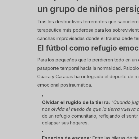
un grupo de niños persi
Tras los destructivos terremotos que sacudieron
terapéutica más poderosa para los sobrevivien
canchas improvisadas donde el trauma cede ter
El fútbol como refugio emoc
Para los pequeños que lo perdieron todo en un ab
pasaporte temporal hacia la normalidad. Psic
Guaira y Caracas han integrado el deporte de 
emocional postraumática.
Olvidar el rugido de la tierra:
"Cuando jug
nos olvida el miedo de que la tierra vuelva 
de un refugio comunitario, reflejando el senti
colapsar sus hogares.
Espacios de escape:
Entre las hileras de t