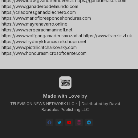
https://www.ludwigvanbeethoven.at https://ganaderiasos.com
https://www.ganaderosdelmundo.com
https://criadoresganadolechero.com
https://www.mariofloresponcehonduras.com
https://www.mayranavarro.online
https://www.sergeirachmaninoff.net
https://www.wolfgangamadeusmozart.at https://www.franzliszt.uk
https://www.fryderykfranciszekchopin.net
https://www.piotrilichtchaikovsky.com
https://www.hondurasmicrosoftcenter.com
Made with Love by
TELEVISION NEWS NETWORK LLC - | Distributed by David
Raudales Publishing LLC