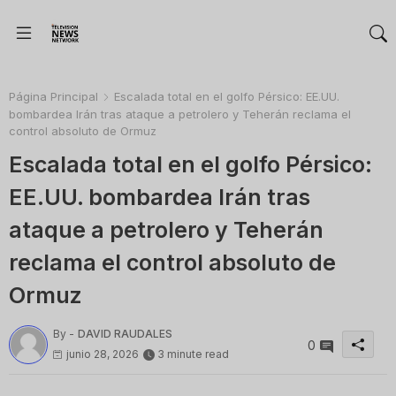
Página Principal
Escalada total en el golfo Pérsico: EE.UU.
bombardea Irán tras ataque a petrolero y Teherán reclama el
control absoluto de Ormuz
Escalada total en el golfo Pérsico:
EE.UU. bombardea Irán tras
ataque a petrolero y Teherán
reclama el control absoluto de
Ormuz
By -
DAVID RAUDALES
0
junio 28, 2026
3 minute read