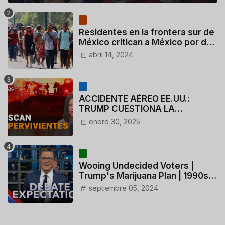
Residentes en la frontera sur de
México critican a México por dar
110 dólares a migrantes
abril 14, 2024
deportados
ACCIDENTE AÉREO EE.UU.:
TRUMP CUESTIONA LA
ACTUACIÓN DE LOS
enero 30, 2025
CONTROLADORES y PILOTO del
HELICÓPTERO
Wooing Undecided Voters |
Trump's Marijuana Plan | 1990s
Porn Expert Mark Robinson
septiembre 05, 2024