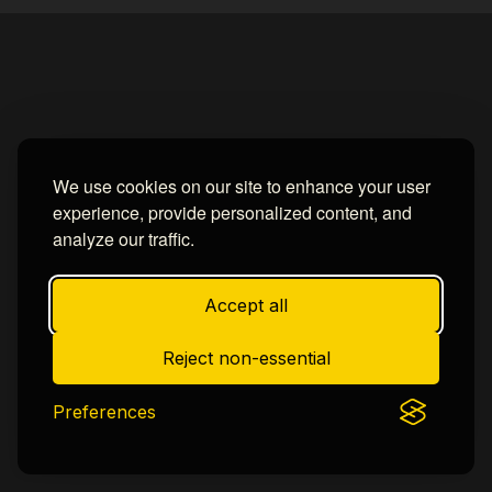
Home
About
Contact us
Privacy Policy
by -
Blogger Templates
| Distributed by
BROOKSVILLE CLOUD PUBLI
We use cookies on our site to enhance your user
experience, provide personalized content, and
analyze our traffic.
Accept all
Reject non-essential
Preferences