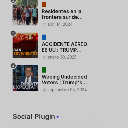
Residentes en la
frontera sur de
México critican a
abril 14, 2024
México por dar 110
dólares a migrantes
deportados
ACCIDENTE AÉREO
EE.UU.: TRUMP
CUESTIONA LA
enero 30, 2025
ACTUACIÓN DE LOS
CONTROLADORES y
PILOTO del
Wooing Undecided
HELICÓPTERO
Voters | Trump's
Marijuana Plan | 1990s
septiembre 05, 2024
Porn Expert Mark
Robinson
Social Plugin