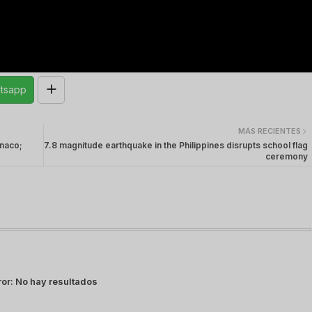
tsapp
MÁS RECIENTES
ónaco;
7.8 magnitude earthquake in the Philippines disrupts school flag
ceremony
ror:
No hay resultados