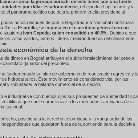
iano arrancó la jornada bursátil de este lunes con una fuerte
51 unidades por dólar estadounidense
, reflejando el optimismo y la
ante el panorama político que deja la primera vuelta presidencial
rre pocas horas después de que la Registraduría Nacional confirmara
o De La Espriella, se impuso en el escrutinio general con un
de izquierda
Iván Cepeda, quien consolidó un 40.9%
.
Debido a que
e los votos válidos, ambos líderes medirán fuerzas definitivamente
unio.
esta económica de la derecha
s de dinero en Bogotá atribuyen el súbito fortalecimiento del peso a
 candidato ganador del preconteo:
ha fundamentado su plan de gobierno en la reactivación agresiva y l
r de hidrocarburos. Este movimiento es considerado vital por las
fiscal y robustecer la balanza comercial de la nación.
vo e industrial ve con buenos ojos sus propuestas de austeridad fisca
a volatilidad que suele caracterizar a los mercados cambiarios de la
stitucional.
strecho, posiciona a la derecha colombiana a la vanguardia de las
e independientes que quedaron fuera de la contienda para la decisiva