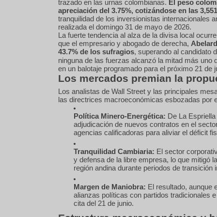
trazado en las urnas colombianas.
El peso colomb
apreciación del 3.75%, cotizándose en las 3,5
tranquilidad de los inversionistas internacionales 
realizada el domingo 31 de mayo de 2026.
La fuerte tendencia al alza de la divisa local ocu
que el empresario y abogado de derecha,
Abelard
43.7% de los sufragios
, superando al candidato 
ninguna de las fuerzas alcanzó la mitad más uno d
en un balotaje programado para el próximo 21 de j
Los mercados premian la propu
Los analistas de Wall Street y las principales mesa
las directrices macroeconómicas esbozadas por el
Política Minero-Energética:
De La Espriella 
adjudicación de nuevos contratos en el secto
agencias calificadoras para aliviar el déficit 
Tranquilidad Cambiaria:
El sector corporati
y defensa de la libre empresa, lo que mitigó l
región andina durante periodos de transición in
Margen de Maniobra:
El resultado, aunque e
alianzas políticas con partidos tradicionales 
cita del 21 de junio.