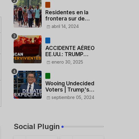
Residentes en la
frontera sur de
México critican a
abril 14, 2024
México por dar 110
dólares a migrantes
deportados
ACCIDENTE AÉREO
EE.UU.: TRUMP
CUESTIONA LA
enero 30, 2025
ACTUACIÓN DE LOS
CONTROLADORES y
PILOTO del
Wooing Undecided
HELICÓPTERO
Voters | Trump's
Marijuana Plan | 1990s
septiembre 05, 2024
Porn Expert Mark
Robinson
Social Plugin