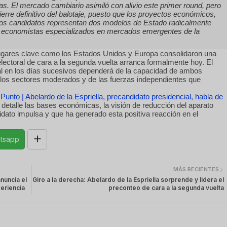
s. El mercado cambiario asimiló con alivio este primer round, pero
ierre definitivo del balotaje, puesto que los proyectos económicos,
bos candidatos representan dos modelos de Estado radicalmente
on economistas especializados en mercados emergentes de la
lugares clave como los Estados Unidos y Europa consolidaron una
lectoral de cara a la segunda vuelta arranca formalmente hoy. El
al en los días sucesivos dependerá de la capacidad de ambos
e los sectores moderados y de las fuerzas independientes que
 Punto | Abelardo de la Espriella, precandidato presidencial, habla de
etalle las bases económicas, la visión de reducción del aparato
idato impulsa y que ha generado esta positiva reacción en el
tsapp
MÁS RECIENTES
nuncia el
Giro a la derecha: Abelardo de la Espriella sorprende y lidera el
eriencia
preconteo de cara a la segunda vuelta