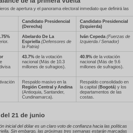
lance de la primera vuelta
cieros de apertura y el panorama electoral inmediato que definirá las
Candidato Presidencial
Candidato Presidencial
(Derecha)
(Izquierda)
3.75%
Abelardo De La
Iván Cepeda
(Fuerzas de
rior.
Espriella
(Defensores de
Izquierda / Senador)
la Patria)
or
43.7%
de la votación
40.9%
de la votación
e
nacional (Más de 10.3
nacional (Más de 9.6
divisa
millones de sufragios).
millones de sufragios).
tivación
Respaldo masivo en la
Respaldo consolidado en
Región Central y Andina
la capital (
Bogotá
) y los
(Antioquia, Santander,
departamentos de las
Cundinamarca).
costas.
 del 21 de junio
ón inicial del dólar es un claro voto de confianza hacia las políticas
iella. Sin embargo, las próximas tres semanas estarán marcadas