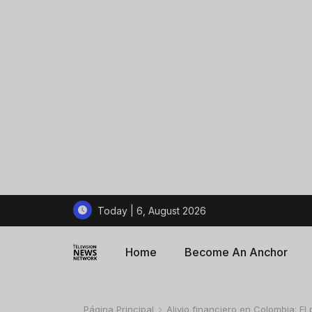
Today | 6, August 2026
Home
Become An Anchor
Página Principal
Alivio financiero en Colombia: El