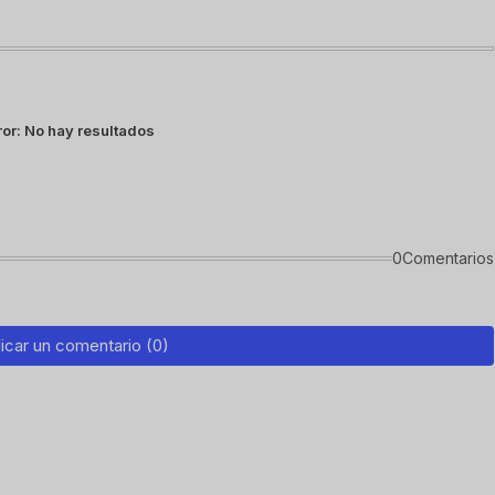
ror:
No hay resultados
0Comentarios
icar un comentario (0)