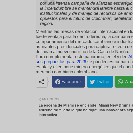
por una intensa campaña de alianzas estratégica
la incertidumbre se mantendrá latente hasta el c
institucionales y de manejo de recursos de am
opuestos para el futuro de Colombia"
, detallar
región.
Mientras las mesas de votación internacional en 
fuerte ventaja para la centroderecha, la campaña e
comportamiento del mercado cambiario e industri
aspirantes presidenciales para capturar el voto d
definirán al nuevo inquilino de la Casa de Nariño.
Para complementar este panorama, en el video
Al
sus propuestas para 2026
se pueden escuchar en d
estatal y el enfoque minero-energético que el cand
mercado cambiario colombiano
Facebook
Twitter
Wha
ANTIGUOS
La escena de Miami se enciende: Miami New Drama a
estreno de “Todo lo que no dije”, una innovadora exp
interactiva