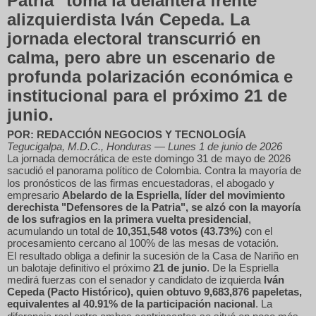
Patria" toma la delantera frente
alizquierdista Iván Cepeda.
La
jornada electoral transcurrió en
calma, pero abre un escenario de
profunda polarización económica e
institucional para el próximo 21 de
junio.
POR: REDACCIÓN NEGOCIOS Y TECNOLOGÍA
Tegucigalpa, M.D.C., Honduras — Lunes 1 de junio de 2026
La jornada democrática de este domingo 31 de mayo de 2026
sacudió el panorama político de Colombia.
Contra la mayoría de
los pronósticos de las firmas encuestadoras, el abogado y
empresario
Abelardo de la Espriella, líder del movimiento
derechista "Defensores de la Patria", se alzó con la mayoría
de los sufragios en la primera vuelta presidencial
,
acumulando un total de
10,351,548 votos (43.73%)
con el
procesamiento cercano al 100% de las mesas de votación.
El resultado obliga a definir la sucesión de la Casa de Nariño en
un balotaje definitivo el próximo
21 de junio
.
De la Espriella
medirá fuerzas con el senador y candidato de izquierda
Iván
Cepeda (Pacto Histórico), quien obtuvo 9,683,876 papeletas,
equivalentes al 40.91% de la participación nacional
.
La