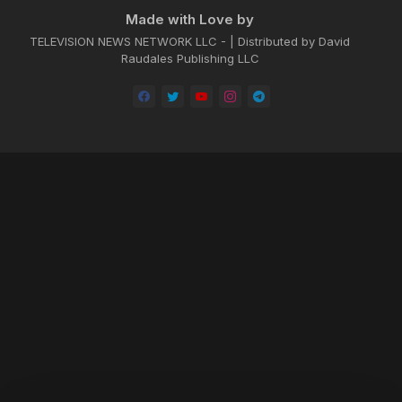
Made with Love by
TELEVISION NEWS NETWORK LLC - | Distributed by David
Raudales Publishing LLC
Home
About
Contact us
Privacy Policy
by -
Blogger Templates
| Distributed by
BROOKSVILLE CLOUD PUBLI