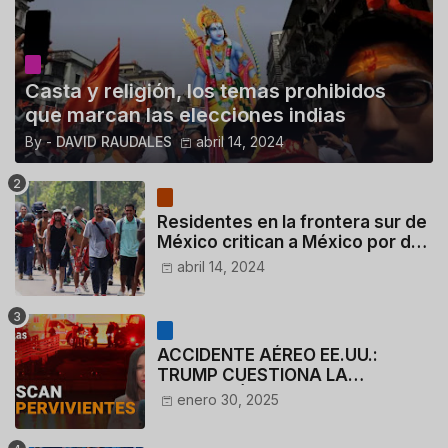
Casta y religión, los temas prohibidos
que marcan las elecciones indias
By -
DAVID RAUDALES
abril 14, 2024
Residentes en la frontera sur de
México critican a México por dar
110 dólares a migrantes
abril 14, 2024
deportados
ACCIDENTE AÉREO EE.UU.:
TRUMP CUESTIONA LA
ACTUACIÓN DE LOS
enero 30, 2025
CONTROLADORES y PILOTO del
HELICÓPTERO