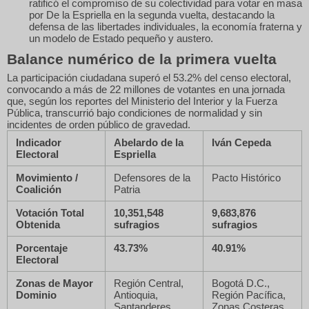
ratificó el compromiso de su colectividad para votar en masa
por De la Espriella en la segunda vuelta, destacando la
defensa de las libertades individuales, la economía fraterna y
un modelo de Estado pequeño y austero.
Balance numérico de la primera vuelta
La participación ciudadana superó el 53.2% del censo electoral,
convocando a más de 22 millones de votantes en una jornada
que, según los reportes del Ministerio del Interior y la Fuerza
Pública, transcurrió bajo condiciones de normalidad y sin
incidentes de orden público de gravedad.
Indicador
Abelardo de la
Iván Cepeda
Electoral
Espriella
Movimiento /
Defensores de la
Pacto Histórico
Coalición
Patria
Votación Total
10,351,548
9,683,876
Obtenida
sufragios
sufragios
Porcentaje
43.73%
40.91%
Electoral
Zonas de Mayor
Región Central,
Bogotá D.C.,
Dominio
Antioquia,
Región Pacífica,
Santanderes,
Zonas Costeras.