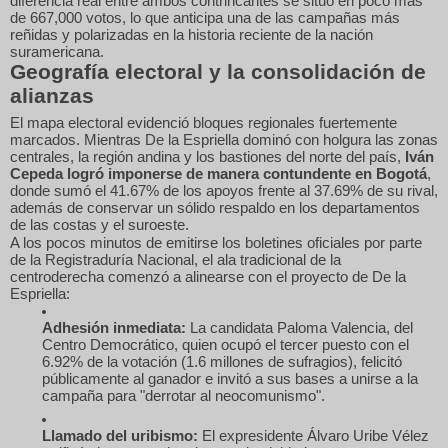
diferencia real entre ambos contrincantes se situó en poco más
de 667,000 votos, lo que anticipa una de las campañas más
reñidas y polarizadas en la historia reciente de la nación
suramericana.
Geografía electoral y la consolidación de
alianzas
El mapa electoral evidenció bloques regionales fuertemente
marcados.
Mientras De la Espriella dominó con holgura las zonas
centrales, la región andina y los bastiones del norte del país,
Iván
Cepeda logró imponerse de manera contundente en Bogotá
,
donde sumó el 41.67% de los apoyos frente al 37.69% de su rival,
además de conservar un sólido respaldo en los departamentos
de las costas y el suroeste.
A los pocos minutos de emitirse los boletines oficiales por parte
de la Registraduría Nacional, el ala tradicional de la
centroderecha comenzó a alinearse con el proyecto de De la
Espriella:
Adhesión inmediata:
La candidata Paloma Valencia, del
Centro Democrático, quien ocupó el tercer puesto con el
6.92% de la votación (1.6 millones de sufragios), felicitó
públicamente al ganador e invitó a sus bases a unirse a la
campaña para "derrotar al neocomunismo".
Llamado del uribismo:
El expresidente Álvaro Uribe Vélez