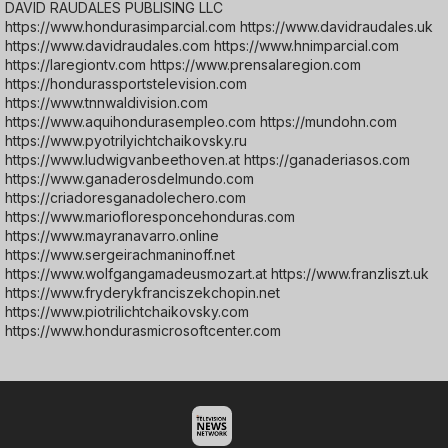
DAVID RAUDALES PUBLISING LLC
https://www.hondurasimparcial.com https://www.davidraudales.uk
https://www.davidraudales.com https://www.hnimparcial.com
https://laregiontv.com https://www.prensalaregion.com
https://hondurassportstelevision.com
https://www.tnnwaldivision.com
https://www.aquihondurasempleo.com https://mundohn.com
https://www.pyotrilyichtchaikovsky.ru
https://www.ludwigvanbeethoven.at https://ganaderiasos.com
https://www.ganaderosdelmundo.com
https://criadoresganadolechero.com
https://www.mariofloresponcehonduras.com
https://www.mayranavarro.online
https://www.sergeirachmaninoff.net
https://www.wolfgangamadeusmozart.at https://www.franzliszt.uk
https://www.fryderykfranciszekchopin.net
https://www.piotrilichtchaikovsky.com
https://www.hondurasmicrosoftcenter.com