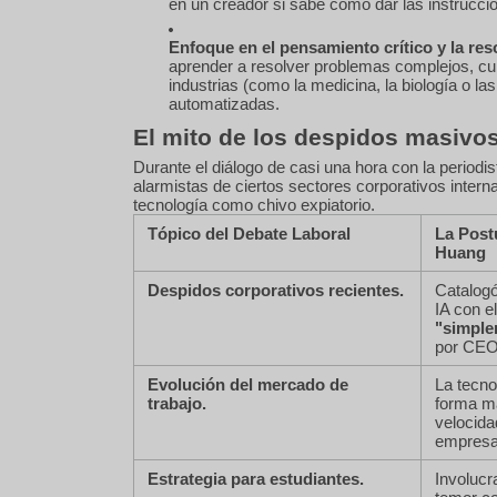
en un creador si sabe cómo dar las instrucci
Enfoque en el pensamiento crítico y la res
aprender a resolver problemas complejos, culti
industrias (como la medicina, la biología o las
automatizadas.
El mito de los despidos masivos
Durante el diálogo de casi una hora con la periodi
alarmistas de ciertos sectores corporativos internac
tecnología como chivo expiatorio.
Tópico del Debate Laboral
La Post
Huang
Despidos corporativos recientes.
Catalogó
IA con e
"simple
por CEOs
Evolución del mercado de
La tecno
trabajo.
forma ma
velocida
empresa
Estrategia para estudiantes.
Involucr