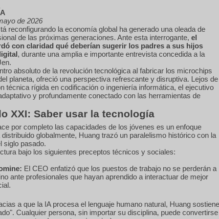
ÍA
mayo de 2026
A) está reconfigurando la economía global ha generado una oleada de
sional de las próximas generaciones. Ante esta interrogante,
el
ó con claridad qué deberían sugerir los padres a sus hijos
igital
, durante una amplia e importante entrevista concedida a la
Jen.
ro absoluto de la revolución tecnológica al fabricar los microchips
 planeta, ofreció una perspectiva refrescante y disruptiva. Lejos de
n técnica rígida en codificación o ingeniería informática, el ejecutivo
daptativo y profundamente conectado con las herramientas de
lo XXI: Saber usar la tecnología
place por completo las capacidades de los jóvenes es un enfoque
 distribuido globalmente, Huang trazó un paralelismo histórico con la
l siglo pasado.
ctura bajo los siguientes preceptos técnicos y sociales:
domine:
El CEO enfatizó que los puestos de trabajo no se perderán a
ino ante profesionales que hayan aprendido a interactuar de mejor
ial.
cias a que la IA procesa el lenguaje humano natural, Huang sostien
do". Cualquier persona, sin importar su disciplina, puede convertirse