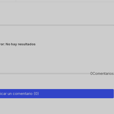
ror:
No hay resultados
0Comentarios
icar un comentario (0)