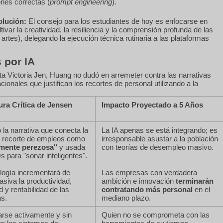
ones correctas (
prompt engineering
).
olución:
El consejo para los estudiantes de hoy es enfocarse en
var la creatividad, la resiliencia y la comprensión profunda de las
 artes), delegando la ejecución técnica rutinaria a las plataformas
 por IA
sta Victoria Jen, Huang no dudó en arremeter contra las narrativas
ionales que justifican los recortes de personal utilizando a la
ura Crítica de Jensen
Impacto Proyectado a 5 Años
 la narrativa que conecta la
La IA apenas se está integrando; es
l recorte de empleos como
irresponsable asustar a la población
mente perezosa"
y usada
con teorías de desempleo masivo.
 para "sonar inteligentes".
logía incrementará de
Las empresas con verdadera
siva la productividad,
ambición e innovación
terminarán
d y rentabilidad de las
contratando más personal
en el
s.
mediano plazo.
arse activamente y sin
Quien no se comprometa con las