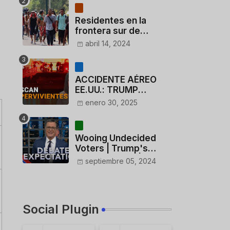
Residentes en la
frontera sur de
México critican a
abril 14, 2024
México por dar 110
dólares a migrantes
deportados
ACCIDENTE AÉREO
EE.UU.: TRUMP
CUESTIONA LA
enero 30, 2025
ACTUACIÓN DE LOS
CONTROLADORES y
PILOTO del
Wooing Undecided
HELICÓPTERO
Voters | Trump's
Marijuana Plan | 1990s
septiembre 05, 2024
Porn Expert Mark
Robinson
Social Plugin