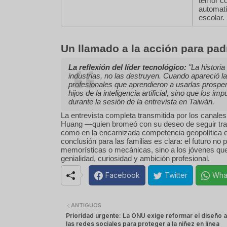
temor co
automati
escolar.
Un llamado a la acción para pa
La reflexión del líder tecnológico:
"La histori
industrias, no las destruyen. Cuando apareció la 
profesionales que aprendieron a usarlas prospe
hijos de la inteligencia artificial, sino que los 
durante la sesión de la entrevista en Taiwán.
La entrevista completa transmitida por los canale
Huang —quien bromeó con su deseo de seguir trab
como en la encarnizada competencia geopolítica e
conclusión para las familias es clara: el futuro n
memorísticas o mecánicas, sino a los jóvenes que ut
genialidad, curiosidad y ambición profesional.
Facebook
Twitter
Wha
ANTIGUOS
Prioridad urgente: La ONU exige reformar el diseño a
las redes sociales para proteger a la niñez en línea