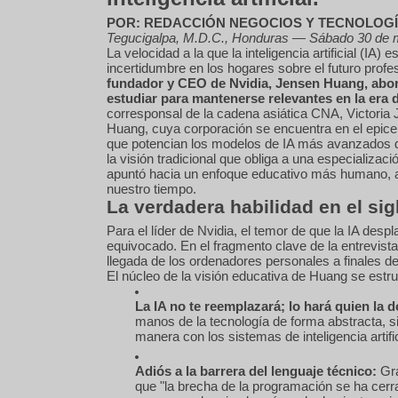
POR: REDACCIÓN NEGOCIOS Y TECNOLOG
Tegucigalpa, M.D.C., Honduras — Sábado 30 de 
La velocidad a la que la inteligencia artificial (I
incertidumbre en los hogares sobre el futuro profe
fundador y CEO de Nvidia, Jensen Huang, abord
estudiar para mantenerse relevantes en la era d
corresponsal de la cadena asiática CNA, Victoria 
Huang, cuya corporación se encuentra en el epicent
que potencian los modelos de IA más avanzados del
la visión tradicional que obliga a una especializació
apuntó hacia un enfoque educativo más humano, a
nuestro tiempo.
La verdadera habilidad en el sig
Para el líder de Nvidia, el temor de que la IA des
equivocado. En el fragmento clave de la entrevista
llegada de los ordenadores personales a finales de
El núcleo de la visión educativa de Huang se estru
La IA no te reemplazará; lo hará quien la 
manos de la tecnología de forma abstracta, s
manera con los sistemas de inteligencia artific
Adiós a la barrera del lenguaje técnico:
Gra
que "la brecha de la programación se ha cerra