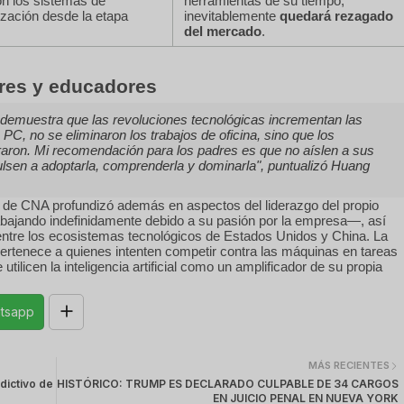
n los sistemas de
herramientas de su tiempo,
zación desde la etapa
inevitablemente
quedará rezagado
del mercado
.
dres y educadores
a demuestra que las revoluciones tecnológicas incrementan las
PC, no se eliminaron los trabajos de oficina, sino que los
raron. Mi recomendación para los padres es que no aíslen a sus
impulsen a adoptarla, comprenderla y dominarla"
, puntualizó Huang
s de CNA profundizó además en aspectos del liderazgo del propio
ajando indefinidamente debido a su pasión por la empresa—, así
ntre los ecosistemas tecnológicos de Estados Unidos y China. La
o pertenece a quienes intenten competir contra las máquinas en tareas
ilicen la inteligencia artificial como un amplificador de su propia
tsapp
MÁS RECIENTES
dictivo de
HISTÓRICO: TRUMP ES DECLARADO CULPABLE DE 34 CARGOS
EN JUICIO PENAL EN NUEVA YORK