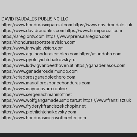
DAVID RAUDALES PUBLISING LLC
https://www.hondurasimparcial.com https://www.davidraudales.uk
https://www.davidraudales.com https://www.hnimparcial.com
https://laregiontv.com https://www.prensalaregion.com
https://hondurassportstelevision.com
https://www.tnnwaldivision.com
https://www.aquihondurasempleo.com https://mundohn.com
https://www.pyotrilyichtchaikovsky.ru
https://www.ludwigvanbeethoven.at https://ganaderiasos.com
https://www.ganaderosdelmundo.com
https://criadoresganadolechero.com
https://www.mariofloresponcehonduras.com
https://www.mayranavarro.online
https://www.sergeirachmaninoff.net
https://www.wolfgangamadeusmozart.at https://www.franzliszt.uk
https://www.fryderykfranciszekchopin.net
https://www.piotrilichtchaikovsky.com
https://www.hondurasmicrosoftcenter.com