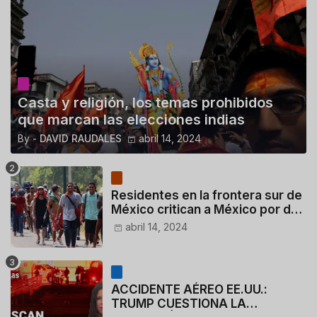
Casta y religión, los temas prohibidos
que marcan las elecciones indias
By -
DAVID RAUDALES
abril 14, 2024
Residentes en la frontera sur de
México critican a México por dar
110 dólares a migrantes
abril 14, 2024
deportados
ACCIDENTE AÉREO EE.UU.:
TRUMP CUESTIONA LA