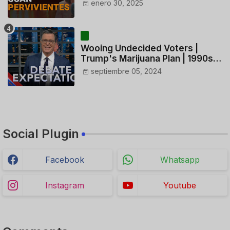
ACTUACIÓN DE LOS
enero 30, 2025
CONTROLADORES y PILOTO del
HELICÓPTERO
Wooing Undecided Voters |
Trump's Marijuana Plan | 1990s
Porn Expert Mark Robinson
septiembre 05, 2024
Social Plugin
Facebook
Whatsapp
Instagram
Youtube