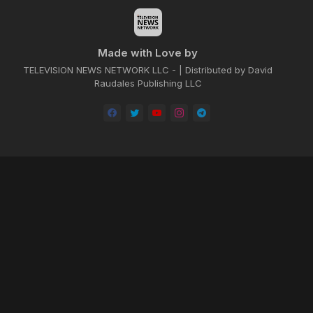
Made with Love by
TELEVISION NEWS NETWORK LLC - | Distributed by David
Raudales Publishing LLC
Home
About
Contact us
Privacy Policy
by -
Blogger Templates
| Distributed by
BROOKSVILLE CLOUD PUBLI