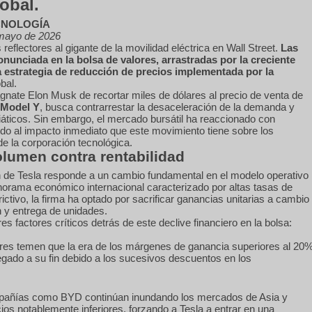
obal.
CNOLOGÍA
mayo de 2026
reflectores al gigante de la movilidad eléctrica en Wall Street.
Las
onunciada en la bolsa de valores, arrastradas por la creciente
a estrategia de reducción de precios implementada por la
bal.
nate Elon Musk de recortar miles de dólares al precio de venta de
 Model Y
, busca contrarrestar la desaceleración de la demanda y
áticos. Sin embargo, el mercado bursátil ha reaccionado con
o al impacto inmediato que este movimiento tiene sobre los
e la corporación tecnológica.
lumen contra rentabilidad
ión de Tesla responde a un cambio fundamental en el modelo operativo
orama económico internacional caracterizado por altas tasas de
ictivo, la firma ha optado por sacrificar ganancias unitarias a cambio
 y entrega de unidades.
res factores críticos detrás de este declive financiero en la bolsa:
res temen que la era de los márgenes de ganancia superiores al 20
legado a su fin debido a los sucesivos descuentos en los
ñías como BYD continúan inundando los mercados de Asia y
os notablemente inferiores, forzando a Tesla a entrar en una