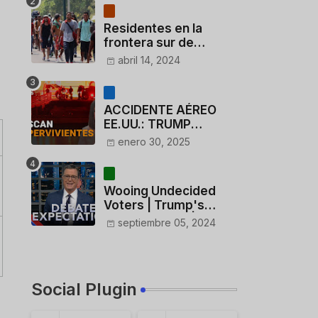
Residentes en la
frontera sur de
México critican a
abril 14, 2024
México por dar 110
dólares a migrantes
deportados
ACCIDENTE AÉREO
EE.UU.: TRUMP
CUESTIONA LA
enero 30, 2025
ACTUACIÓN DE LOS
CONTROLADORES y
PILOTO del
Wooing Undecided
HELICÓPTERO
Voters | Trump's
Marijuana Plan | 1990s
septiembre 05, 2024
Porn Expert Mark
Robinson
Social Plugin