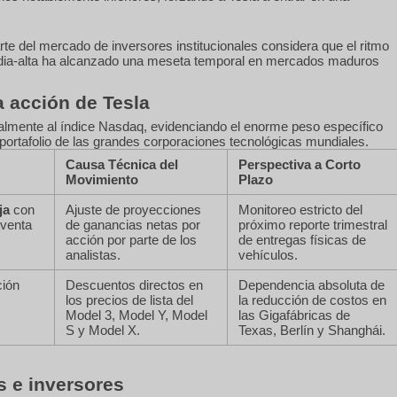
te del mercado de inversores institucionales considera que el ritmo
dia-alta ha alcanzado una meseta temporal en mercados maduros
 acción de Tesla
ralmente al índice Nasdaq, evidenciando el enorme peso específico
 portafolio de las grandes corporaciones tecnológicas mundiales.
Causa Técnica del
Perspectiva a Corto
Movimiento
Plazo
ja
con
Ajuste de proyecciones
Monitoreo estricto del
 venta
de ganancias netas por
próximo reporte trimestral
acción por parte de los
de entregas físicas de
analistas.
vehículos.
ción
Descuentos directos en
Dependencia absoluta de
los precios de lista del
la reducción de costos en
Model 3, Model Y, Model
las Gigafábricas de
S y Model X.
Texas, Berlín y Shanghái.
s e inversores