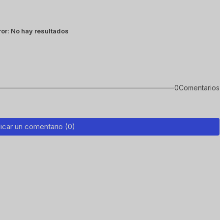
ror:
No hay resultados
0Comentarios
icar un comentario (0)