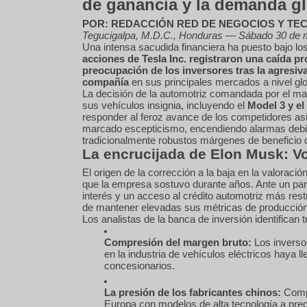
de ganancia y la demanda gl
POR: REDACCIÓN RED DE NEGOCIOS Y TE
Tegucigalpa, M.D.C., Honduras — Sábado 30 de 
Una intensa sacudida financiera ha puesto bajo los 
acciones de Tesla Inc. registraron una caída pr
preocupación de los inversores tras la agresiv
compañía
en sus principales mercados a nivel glo
La decisión de la automotriz comandada por el mag
sus vehículos insignia, incluyendo el
Model 3 y el
responder al feroz avance de los competidores asi
marcado escepticismo, encendiendo alarmas debid
tradicionalmente robustos márgenes de beneficio d
La encrucijada de Elon Musk: Vo
El origen de la corrección a la baja en la valorac
que la empresa sostuvo durante años. Ante un pan
interés y un acceso al crédito automotriz más restr
de mantener elevadas sus métricas de producción
Los analistas de la banca de inversión identifican t
Compresión del margen bruto:
Los inverso
en la industria de vehículos eléctricos haya l
concesionarios.
La presión de los fabricantes chinos:
Compa
Europa con modelos de alta tecnología a preci