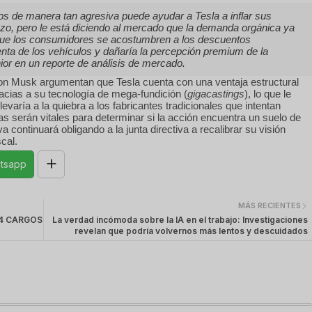
ios de manera tan agresiva puede ayudar a Tesla a inflar sus
zo, pero le está diciendo al mercado que la demanda orgánica ya
 que los consumidores se acostumbren a los descuentos
enta de los vehículos y dañaría la percepción premium de la
nior en un reporte de análisis de mercado.
Elon Musk argumentan que Tesla cuenta con una ventaja estructural
acias a su tecnología de mega-fundición (
gigacastings
), lo que le
varía a la quiebra a los fabricantes tradicionales que intentan
 serán vitales para determinar si la acción encuentra un suelo de
va continuará obligando a la junta directiva a recalibrar su visión
cal.
tsapp
MÁS RECIENTES
34 CARGOS
La verdad incómoda sobre la IA en el trabajo: Investigaciones
revelan que podría volvernos más lentos y descuidados