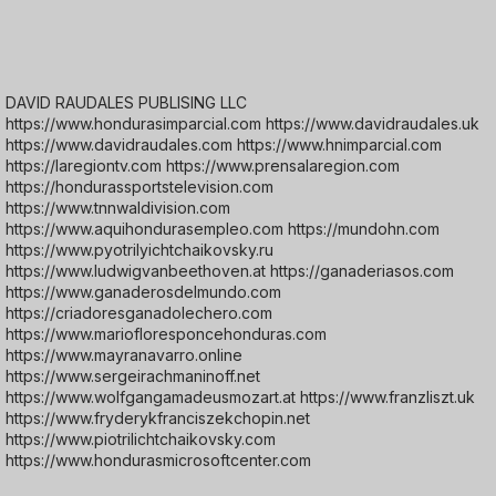
DAVID RAUDALES PUBLISING LLC
https://www.hondurasimparcial.com https://www.davidraudales.uk
https://www.davidraudales.com https://www.hnimparcial.com
https://laregiontv.com https://www.prensalaregion.com
https://hondurassportstelevision.com
https://www.tnnwaldivision.com
https://www.aquihondurasempleo.com https://mundohn.com
https://www.pyotrilyichtchaikovsky.ru
https://www.ludwigvanbeethoven.at https://ganaderiasos.com
https://www.ganaderosdelmundo.com
https://criadoresganadolechero.com
https://www.mariofloresponcehonduras.com
https://www.mayranavarro.online
https://www.sergeirachmaninoff.net
https://www.wolfgangamadeusmozart.at https://www.franzliszt.uk
https://www.fryderykfranciszekchopin.net
https://www.piotrilichtchaikovsky.com
https://www.hondurasmicrosoftcenter.com