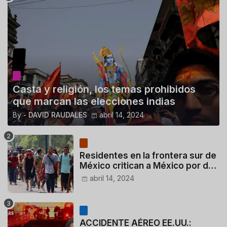
Casta y religión, los temas prohibidos
que marcan las elecciones indias
By -
DAVID RAUDALES
abril 14, 2024
Residentes en la frontera sur de
México critican a México por dar
110 dólares a migrantes
abril 14, 2024
deportados
ACCIDENTE AÉREO EE.UU.: