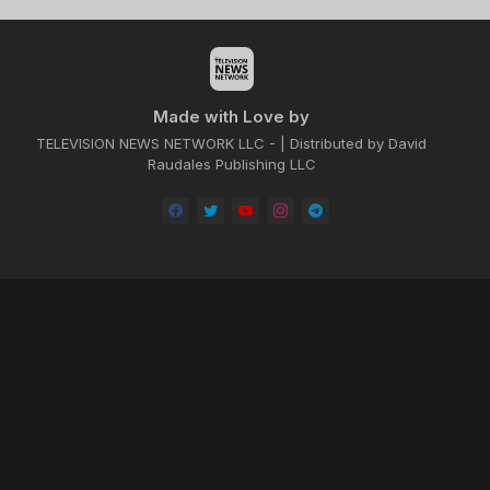
Made with Love by
TELEVISION NEWS NETWORK LLC - | Distributed by David
Raudales Publishing LLC
Home
About
Contact us
Privacy Policy
by -
Blogger Templates
| Distributed by
BROOKSVILLE CLOUD PUBLI