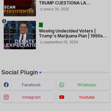
TRUMP CUESTIONA LA
ACTUACIÓN DE LOS
enero 30, 2025
CONTROLADORES y PILOTO del
HELICÓPTERO
Wooing Undecided Voters |
Trump's Marijuana Plan | 1990s
Porn Expert Mark Robinson
septiembre 05, 2024
Social Plugin
Facebook
Whatsapp
Instagram
Youtube