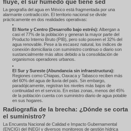
fluye, el sur húmedo que tiene sed
La geografía del agua en México está fragmentada por una
alarmante contradicción. El territorio nacional se divide
prácticamente en dos realidades operativas:
El Norte y Centro (Desarrollo bajo estrés):
Albergan a
casi el 77% de la población y generan la mayor parte del
Producto Interno Bruto (PIB), pero solo poseen el 32% del
agua renovable. Pese a la escasez natural, los índices de
conexión domiciliaria con suministro continuo o diario son
sustancialmente más altos debido a la consolidación de
organismos operadores urbanos.
El Sur y Sureste (Abundancia sin infraestructura):
Regiones como Chiapas, Oaxaca y Tabasco reciben más
del 60% del agua de lluvia del país. Sin embargo,
paradójicamente, registran los niveles más bajos de
continuidad en el servicio. En estas zonas, menos del 45%
de la población cuenta con suministro diario de agua potable
en sus hogares.
Radiografía de la brecha: ¿Dónde se corta
el suministro?
La Encuesta Nacional de Calidad e Impacto Gubernamental
(ENCIG) del INEGI y diversos monitoreos de gestión hídrica