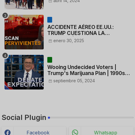
abril 14, 2024
deportados
ACCIDENTE AÉREO EE.UU.:
TRUMP CUESTIONA LA
ACTUACIÓN DE LOS
enero 30, 2025
CONTROLADORES y PILOTO del
HELICÓPTERO
Wooing Undecided Voters |
Trump's Marijuana Plan | 1990s
Porn Expert Mark Robinson
septiembre 05, 2024
Social Plugin
Facebook
Whatsapp