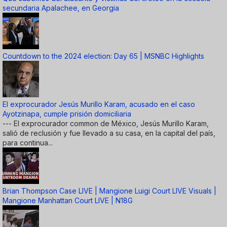
secundaria Apalachee, en Georgia
Countdown to the 2024 election: Day 65 | MSNBC Highlights
El exprocurador Jesús Murillo Karam, acusado en el caso
Ayotzinapa, cumple prisión domiciliaria
--- El exprocurador common de México, Jesús Murillo Karam,
salió de reclusión y fue llevado a su casa, en la capital del país,
para continua...
Brian Thompson Case LIVE | Mangione Luigi Court LIVE Visuals |
Mangione Manhattan Court LIVE | N18G