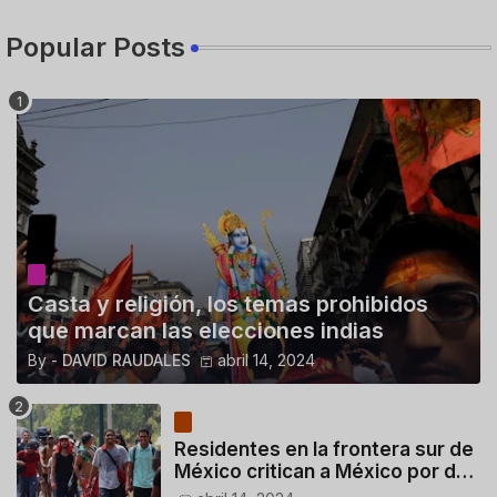
Popular Posts
Casta y religión, los temas prohibidos
que marcan las elecciones indias
By -
DAVID RAUDALES
abril 14, 2024
Residentes en la frontera sur de
México critican a México por dar
110 dólares a migrantes