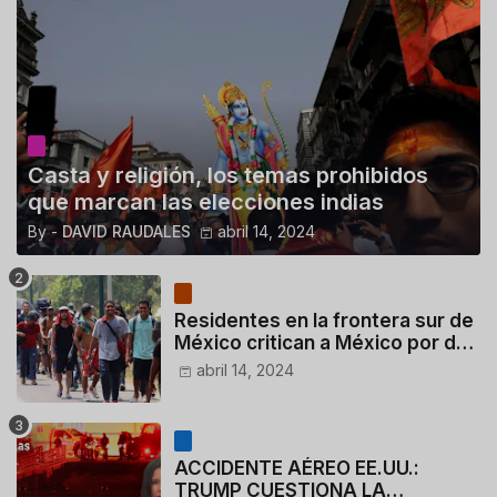
Casta y religión, los temas prohibidos
que marcan las elecciones indias
By -
DAVID RAUDALES
abril 14, 2024
Residentes en la frontera sur de
México critican a México por dar
110 dólares a migrantes
abril 14, 2024
deportados
ACCIDENTE AÉREO EE.UU.:
TRUMP CUESTIONA LA