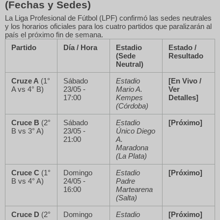
(Fechas y Sedes)
La Liga Profesional de Fútbol (LPF) confirmó las sedes neutrales
y los horarios oficiales para los cuatro partidos que paralizarán al
país el próximo fin de semana.
Partido
Día / Hora
Estadio
Estado /
(Sede
Resultado
Neutral)
Cruze A
(1°
Sábado
Estadio
[En Vivo /
A vs 4° B)
23/05 -
Mario A.
Ver
17:00
Kempes
Detalles]
(Córdoba)
Cruce B
(2°
Sábado
Estadio
[Próximo]
B vs 3° A)
23/05 -
Único Diego
21:00
A.
Maradona
(La Plata)
Cruce C
(1°
Domingo
Estadio
[Próximo]
B vs 4° A)
24/05 -
Padre
16:00
Martearena
(Salta)
Cruce D
(2°
Domingo
Estadio
[Próximo]