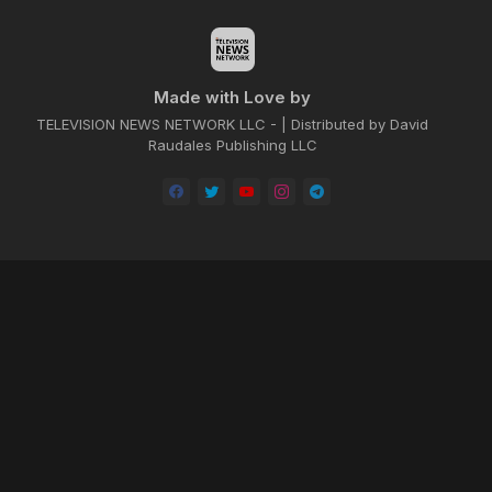
Made with Love by
TELEVISION NEWS NETWORK LLC - | Distributed by David
Raudales Publishing LLC
Home
About
Contact us
Privacy Policy
by -
Blogger Templates
| Distributed by
BROOKSVILLE CLOUD PUBLI