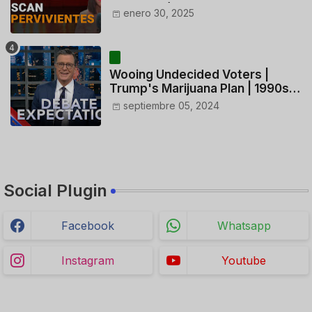
ACTUACIÓN DE LOS
enero 30, 2025
CONTROLADORES y PILOTO del
HELICÓPTERO
Wooing Undecided Voters |
Trump's Marijuana Plan | 1990s
Porn Expert Mark Robinson
septiembre 05, 2024
Social Plugin
Facebook
Whatsapp
Instagram
Youtube