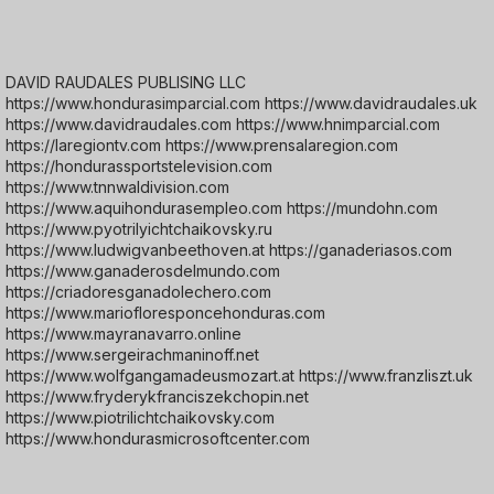
DAVID RAUDALES PUBLISING LLC
https://www.hondurasimparcial.com https://www.davidraudales.uk
https://www.davidraudales.com https://www.hnimparcial.com
https://laregiontv.com https://www.prensalaregion.com
https://hondurassportstelevision.com
https://www.tnnwaldivision.com
https://www.aquihondurasempleo.com https://mundohn.com
https://www.pyotrilyichtchaikovsky.ru
https://www.ludwigvanbeethoven.at https://ganaderiasos.com
https://www.ganaderosdelmundo.com
https://criadoresganadolechero.com
https://www.mariofloresponcehonduras.com
https://www.mayranavarro.online
https://www.sergeirachmaninoff.net
https://www.wolfgangamadeusmozart.at https://www.franzliszt.uk
https://www.fryderykfranciszekchopin.net
https://www.piotrilichtchaikovsky.com
https://www.hondurasmicrosoftcenter.com