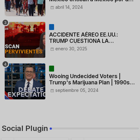
110 dólares a migrantes
abril 14, 2024
deportados
ACCIDENTE AÉREO EE.UU.:
TRUMP CUESTIONA LA
ACTUACIÓN DE LOS
enero 30, 2025
CONTROLADORES y PILOTO del
HELICÓPTERO
Wooing Undecided Voters |
Trump's Marijuana Plan | 1990s
Porn Expert Mark Robinson
septiembre 05, 2024
Social Plugin