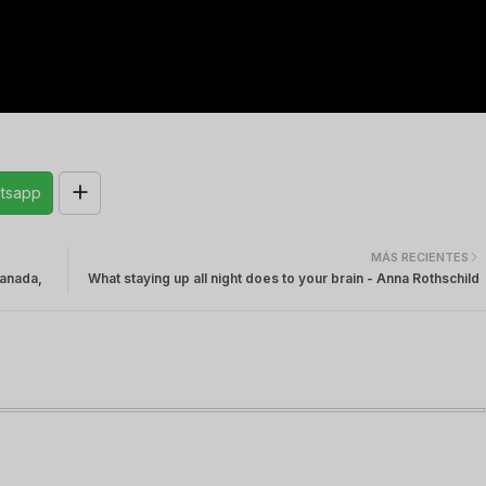
tsapp
MÁS RECIENTES
Canada,
What staying up all night does to your brain - Anna Rothschild