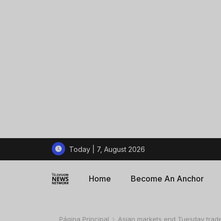
Today | 7, August 2026
Home
Become An Anchor
Página Principal
Asian markets end Tuesday trade 