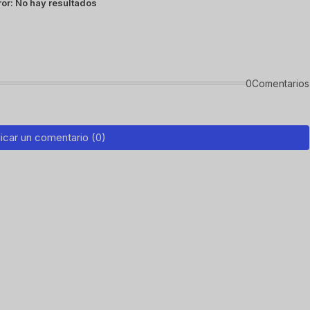
ror:
No hay resultados
0Comentarios
icar un comentario (0)