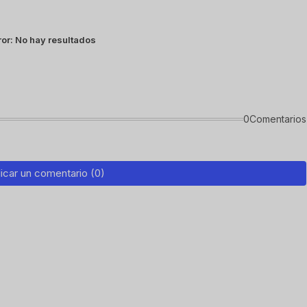
ror:
No hay resultados
0Comentarios
icar un comentario (0)