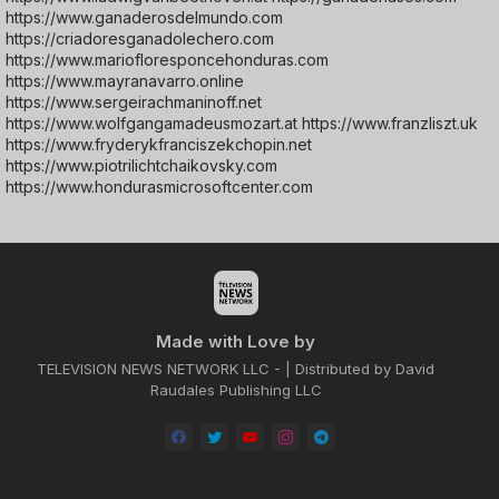
https://www.ganaderosdelmundo.com
https://criadoresganadolechero.com
https://www.mariofloresponcehonduras.com
https://www.mayranavarro.online
https://www.sergeirachmaninoff.net
https://www.wolfgangamadeusmozart.at https://www.franzliszt.uk
https://www.fryderykfranciszekchopin.net
https://www.piotrilichtchaikovsky.com
https://www.hondurasmicrosoftcenter.com
Made with Love by
TELEVISION NEWS NETWORK LLC - | Distributed by David
Raudales Publishing LLC