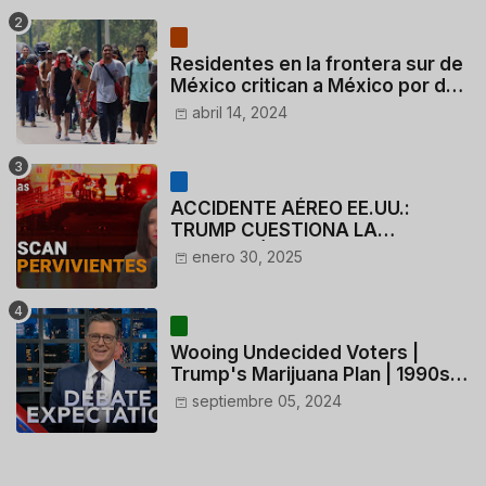
Residentes en la frontera sur de
México critican a México por dar
110 dólares a migrantes
abril 14, 2024
deportados
ACCIDENTE AÉREO EE.UU.:
TRUMP CUESTIONA LA
ACTUACIÓN DE LOS
enero 30, 2025
CONTROLADORES y PILOTO del
HELICÓPTERO
Wooing Undecided Voters |
Trump's Marijuana Plan | 1990s
Porn Expert Mark Robinson
septiembre 05, 2024