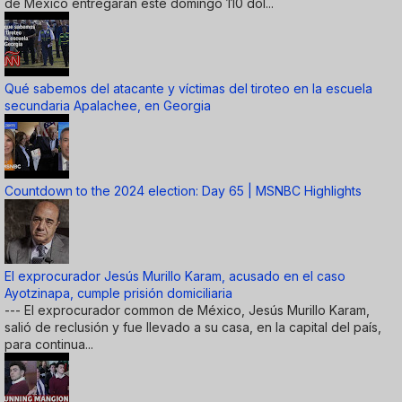
de México entregarán este domingo 110 dól...
Qué sabemos del atacante y víctimas del tiroteo en la escuela
secundaria Apalachee, en Georgia
Countdown to the 2024 election: Day 65 | MSNBC Highlights
El exprocurador Jesús Murillo Karam, acusado en el caso
Ayotzinapa, cumple prisión domiciliaria
--- El exprocurador common de México, Jesús Murillo Karam,
salió de reclusión y fue llevado a su casa, en la capital del país,
para continua...