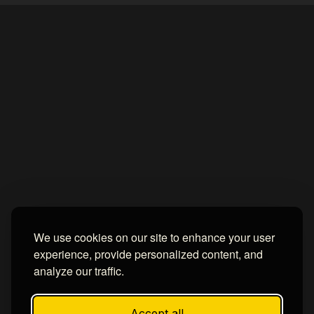
Home
About
Contact us
Privacy Policy
by -
Blogger Templates
| Distributed by
BROOKSVILLE CLOUD PUBLI
We use cookies on our site to enhance your user
experience, provide personalized content, and
analyze our traffic.
Accept all