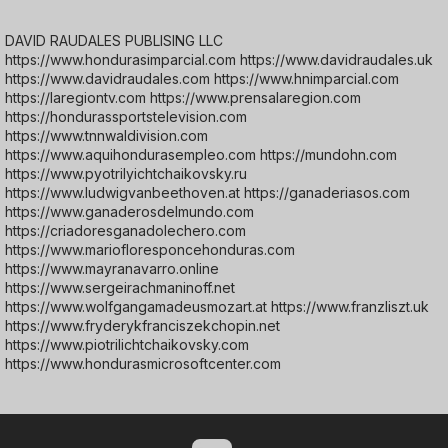
DAVID RAUDALES PUBLISING LLC
https://www.hondurasimparcial.com https://www.davidraudales.uk
https://www.davidraudales.com https://www.hnimparcial.com
https://laregiontv.com https://www.prensalaregion.com
https://hondurassportstelevision.com
https://www.tnnwaldivision.com
https://www.aquihondurasempleo.com https://mundohn.com
https://www.pyotrilyichtchaikovsky.ru
https://www.ludwigvanbeethoven.at https://ganaderiasos.com
https://www.ganaderosdelmundo.com
https://criadoresganadolechero.com
https://www.mariofloresponcehonduras.com
https://www.mayranavarro.online
https://www.sergeirachmaninoff.net
https://www.wolfgangamadeusmozart.at https://www.franzliszt.uk
https://www.fryderykfranciszekchopin.net
https://www.piotrilichtchaikovsky.com
https://www.hondurasmicrosoftcenter.com