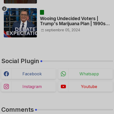
CONTROLADORES y PILOTO del
HELICÓPTERO
Wooing Undecided Voters |
Trump's Marijuana Plan | 1990s
Porn Expert Mark Robinson
septiembre 05, 2024
Social Plugin
Facebook
Whatsapp
Instagram
Youtube
Comments