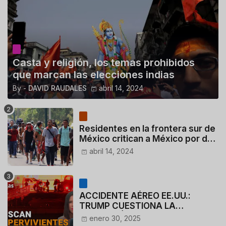
Casta y religión, los temas prohibidos
que marcan las elecciones indias
By -
DAVID RAUDALES
abril 14, 2024
Residentes en la frontera sur de
México critican a México por dar
110 dólares a migrantes
abril 14, 2024
deportados
ACCIDENTE AÉREO EE.UU.:
TRUMP CUESTIONA LA
ACTUACIÓN DE LOS
enero 30, 2025