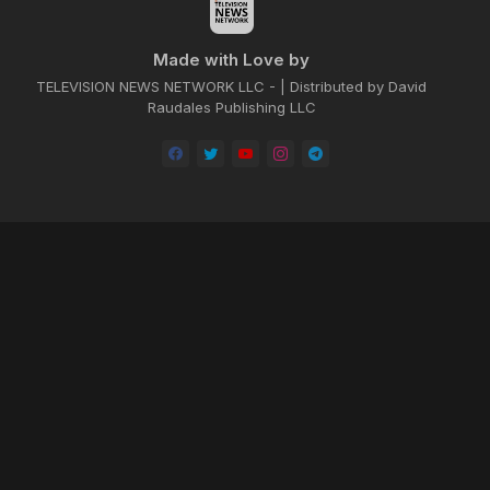
Made with Love by
TELEVISION NEWS NETWORK LLC - | Distributed by David
Raudales Publishing LLC
Home
About
Contact us
Privacy Policy
by -
Blogger Templates
| Distributed by
BROOKSVILLE CLOUD PUBLI