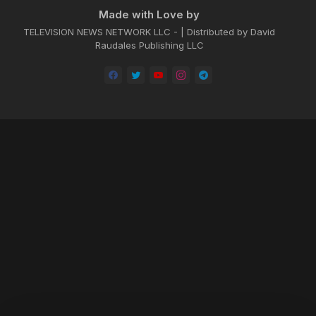
Made with Love by
TELEVISION NEWS NETWORK LLC - | Distributed by David
Raudales Publishing LLC
Home
About
Contact us
Privacy Policy
by -
Blogger Templates
| Distributed by
BROOKSVILLE CLOUD PUBLI