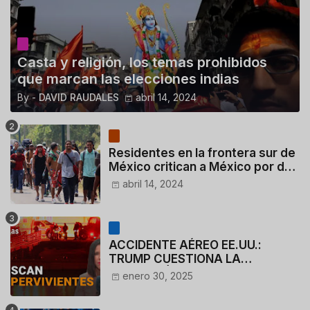
Casta y religión, los temas prohibidos
que marcan las elecciones indias
By -
DAVID RAUDALES
abril 14, 2024
Residentes en la frontera sur de
México critican a México por dar
110 dólares a migrantes
abril 14, 2024
deportados
ACCIDENTE AÉREO EE.UU.:
TRUMP CUESTIONA LA
ACTUACIÓN DE LOS
enero 30, 2025
CONTROLADORES y PILOTO del
HELICÓPTERO