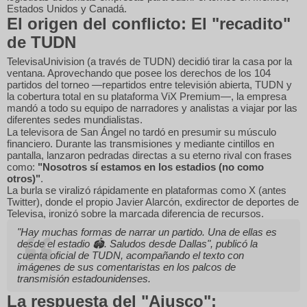
Estados Unidos y Canadá.
El origen del conflicto: El "recadito"
de TUDN
TelevisaUnivision (a través de TUDN) decidió tirar la casa por la
ventana.
Aprovechando que posee los derechos de los 104
partidos del torneo —repartidos entre televisión abierta, TUDN y
la cobertura total en su plataforma ViX Premium—, la empresa
mandó a todo su equipo de narradores y analistas a viajar por las
diferentes sedes mundialistas.
La televisora de San Ángel no tardó en presumir su músculo
financiero. Durante las transmisiones y mediante cintillos en
pantalla, lanzaron pedradas directas a su eterno rival con frases
como:
"Nosotros sí estamos en los estadios (no como
otros)"
.
La burla se viralizó rápidamente en plataformas como X (antes
Twitter), donde el propio Javier Alarcón, exdirector de deportes de
Televisa, ironizó sobre la marcada diferencia de recursos.
"Hay muchas formas de narrar un partido. Una de ellas es
desde el estadio 🏟️.
Saludos desde Dallas", publicó la
cuenta oficial de TUDN, acompañando el texto con
imágenes de sus comentaristas en los palcos de
transmisión estadounidenses.
La respuesta del "Ajusco":