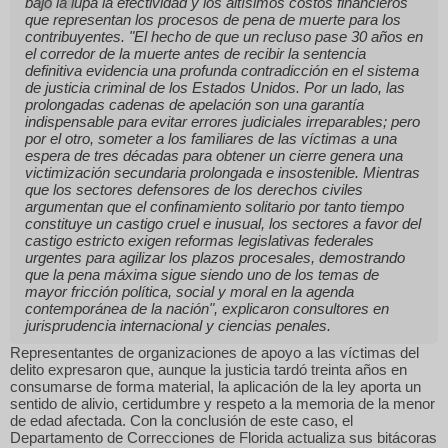
bajo la lupa la efectividad y los altísimos costos financieros
que representan los procesos de pena de muerte para los
contribuyentes.
"El hecho de que un recluso pase 30 años en
el corredor de la muerte antes de recibir la sentencia
definitiva evidencia una profunda contradicción en el sistema
de justicia criminal de los Estados Unidos. Por un lado, las
prolongadas cadenas de apelación son una garantía
indispensable para evitar errores judiciales irreparables; pero
por el otro, someter a los familiares de las víctimas a una
espera de tres décadas para obtener un cierre genera una
victimización secundaria prolongada e insostenible. Mientras
que los sectores defensores de los derechos civiles
argumentan que el confinamiento solitario por tanto tiempo
constituye un castigo cruel e inusual, los sectores a favor del
castigo estricto exigen reformas legislativas federales
urgentes para agilizar los plazos procesales, demostrando
que la pena máxima sigue siendo uno de los temas de
mayor fricción política, social y moral en la agenda
contemporánea de la nación"
, explicaron consultores en
jurisprudencia internacional y ciencias penales.
Representantes de organizaciones de apoyo a las víctimas del
delito expresaron que, aunque la justicia tardó treinta años en
consumarse de forma material, la aplicación de la ley aporta un
sentido de alivio, certidumbre y respeto a la memoria de la menor
de edad afectada. Con la conclusión de este caso, el
Departamento de Correcciones de Florida actualiza sus bitácoras