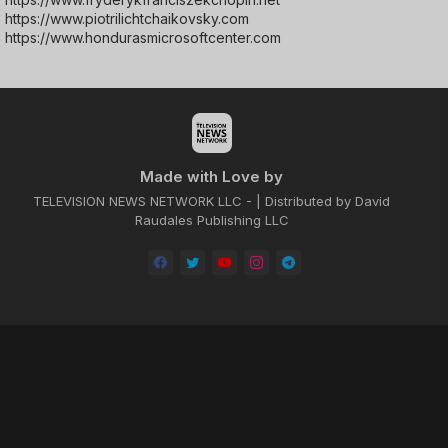
https://www.piotrilichtchaikovsky.com
https://www.hondurasmicrosoftcenter.com
Made with Love by
TELEVISION NEWS NETWORK LLC - | Distributed by David
Raudales Publishing LLC
Home
About
Contact us
Privacy Policy
by -
Blogger Templates
| Distributed by
BROOKSVILLE CLOUD PUBLI