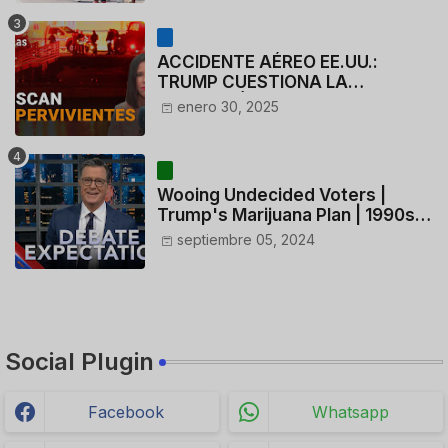
ACCIDENTE AÉREO EE.UU.:
TRUMP CUESTIONA LA
ACTUACIÓN DE LOS
enero 30, 2025
CONTROLADORES y PILOTO del
HELICÓPTERO
Wooing Undecided Voters |
Trump's Marijuana Plan | 1990s
Porn Expert Mark Robinson
septiembre 05, 2024
Social Plugin
Facebook
Whatsapp