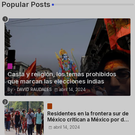
Popular Posts
Casta y religión, los temas prohibidos
que marcan las elecciones indias
By -
DAVID RAUDALES
abril 14, 2024
Residentes en la frontera sur de
México critican a México por dar
110 dólares a migrantes
abril 14, 2024
deportados