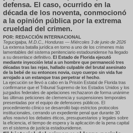
defensa. El caso, ocurrido en la
década de los noventa, conmocionó
a la opinión pública por la extrema
crueldad del crimen.
POR: REDACCIÓN INTERNACIONAL
Tegucigalpa, M.D.C., Honduras — Miércoles 3 de junio de 2026
La extensa batalla jurídica en torno a uno de los crímenes más
lamentables del sistema penitenciario estadounidense ha llegado
a su desenlace definitivo.
El Estado de Florida ejecutó
mediante inyección letal a un hombre que permaneció tres
décadas tras las rejas, hallado culpable del brutal asesinato
de la bebé de su entonces novia, cuyo cuerpo sin vida fue
arrojado a un estanque tras perpetrar el hecho
.
La ejecución se llevó a cabo en la Prisión Estatal de Florida tras
confirmarse que el Tribunal Supremo de los Estados Unidos y los
juzgados federales de apelaciones rechazaron de forma unánime
las últimas peticiones de clemencia y suspensiones temporales
presentadas por el equipo de defensores públicos. El
procedimiento clínico se desarrolló bajo estrictos protocolos
institucionales, cerrando un expediente penal que durante 30
años reavivó los debates éticos, presupuestarios y legales sobre
la eficiencia, el tiempo de espera y la aplicación de la pena capital
en el sistema de justicia estadounidense.