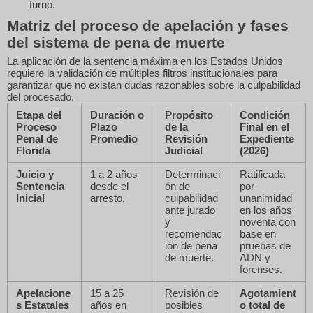
turno.
Matriz del proceso de apelación y fases
del sistema de pena de muerte
La aplicación de la sentencia máxima en los Estados Unidos
requiere la validación de múltiples filtros institucionales para
garantizar que no existan dudas razonables sobre la culpabilidad
del procesado.
Etapa del
Duración o
Propósito
Condición
Proceso
Plazo
de la
Final en el
Penal de
Promedio
Revisión
Expediente
Florida
Judicial
(2026)
Juicio y
1 a 2 años
Determinaci
Ratificada
Sentencia
desde el
ón de
por
Inicial
arresto.
culpabilidad
unanimidad
ante jurado
en los años
y
noventa con
recomendac
base en
ión de pena
pruebas de
de muerte.
ADN y
forenses.
Apelacione
15 a 25
Revisión de
Agotamient
s Estatales
años en
posibles
o total de