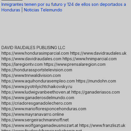
Inmigrantes temen por su futuro y 124 de ellos son deportados a
Honduras | Noticias Telemundo
DAVID RAUDALES PUBLISING LLC
https://www.hondurasimparcial.com https://www.davidraudales.uk
https://www.davidraudales.com https://www.hnimparcial.com
https://laregiontv.com https://www.prensalaregion.com
https://hondurassportstelevision.com
https://www.tnnwaldivision.com
https://www.aquihondurasempleo.com https://mundohn.com
https://www.pyotrilyichtchaikovsky.ru
https://www.ludwigvanbeethoven.at https://ganaderiasos.com
https://www.ganaderosdelmundo.com
https://criadoresganadolechero.com
https://www.mariofloresponcehonduras.com
https://www.mayranavarro.online
https://www.sergeirachmaninoff.net
https://www.wolfgangamadeusmozart.at https://www.franzliszt.uk
https://www.fryderykfranciszekchopin.net