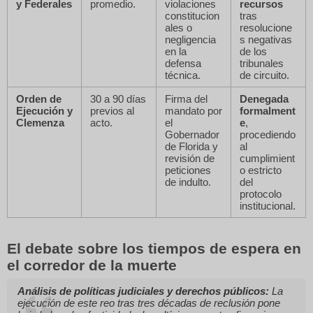
y Federales
promedio.
violaciones
recursos
constitucion
tras
ales o
resolucione
negligencia
s negativas
en la
de los
defensa
tribunales
técnica.
de circuito.
Orden de
30 a 90 días
Firma del
Denegada
Ejecución y
previos al
mandato por
formalment
Clemenza
acto.
el
e
,
Gobernador
procediendo
de Florida y
al
revisión de
cumplimient
peticiones
o estricto
de indulto.
del
protocolo
institucional.
El debate sobre los tiempos de espera en
el corredor de la muerte
Análisis de políticas judiciales y derechos públicos:
La
ejecución de este reo tras tres décadas de reclusión pone