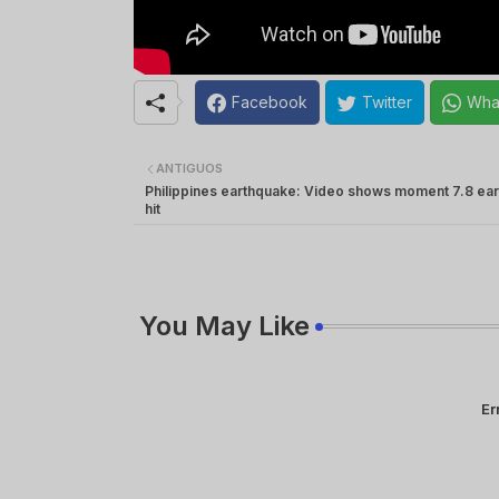
Facebook
Twitter
Wha
ANTIGUOS
Philippines earthquake: Video shows moment 7.8 ea
hit
You May Like
Er