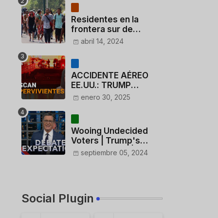
Residentes en la
frontera sur de
México critican a
abril 14, 2024
México por dar 110
dólares a migrantes
deportados
ACCIDENTE AÉREO
EE.UU.: TRUMP
CUESTIONA LA
enero 30, 2025
ACTUACIÓN DE LOS
CONTROLADORES y
PILOTO del
Wooing Undecided
HELICÓPTERO
Voters | Trump's
Marijuana Plan | 1990s
septiembre 05, 2024
Porn Expert Mark
Robinson
Social Plugin