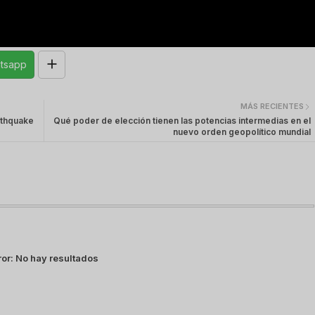
tsapp
MÁS RECIENTES
rthquake
Qué poder de elección tienen las potencias intermedias en el
nuevo orden geopolítico mundial
ror:
No hay resultados