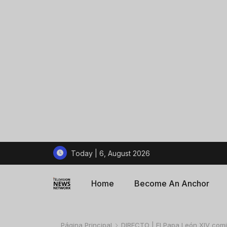
Today | 6, August 2026
Home
Become An Anchor
Página Principal
DIRECTO | El Papa León XIV comie