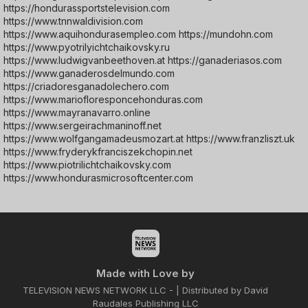
https://hondurassportstelevision.com
https://www.tnnwaldivision.com
https://www.aquihondurasempleo.com https://mundohn.com
https://www.pyotrilyichtchaikovsky.ru
https://www.ludwigvanbeethoven.at https://ganaderiasos.com
https://www.ganaderosdelmundo.com
https://criadoresganadolechero.com
https://www.mariofloresponcehonduras.com
https://www.mayranavarro.online
https://www.sergeirachmaninoff.net
https://www.wolfgangamadeusmozart.at https://www.franzliszt.uk
https://www.fryderykfranciszekchopin.net
https://www.piotrilichtchaikovsky.com
https://www.hondurasmicrosoftcenter.com
Made with Love by
TELEVISION NEWS NETWORK LLC - | Distributed by David
Raudales Publishing LLC