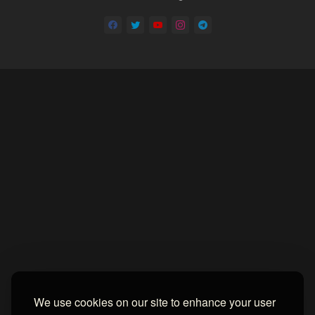
Home
About
Contact us
Privacy Policy
by -
Blogger Templates
| Distributed by
BROOKSVILLE CLOUD PUBLI
We use cookies on our site to enhance your user