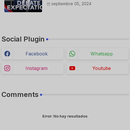
Porn Expert Mark Robinson
septiembre 05, 2024
Social Plugin
Facebook
Whatsapp
Instagram
Youtube
Comments
Error:
No hay resultados