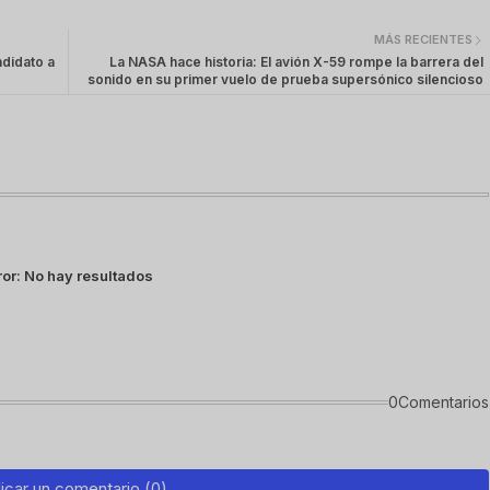
MÁS RECIENTES
ndidato a
La NASA hace historia: El avión X-59 rompe la barrera del
sonido en su primer vuelo de prueba supersónico silencioso
ror:
No hay resultados
0Comentarios
icar un comentario (0)