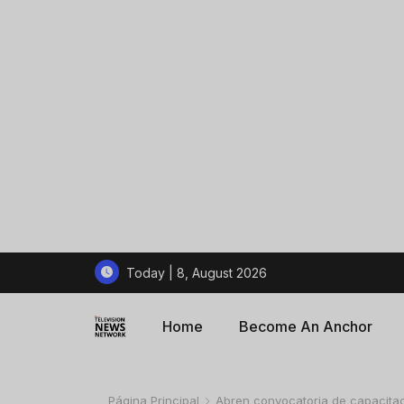
Today | 8, August 2026
Home
Become An Anchor
Página Principal
Abren convocatoria de capacitaci