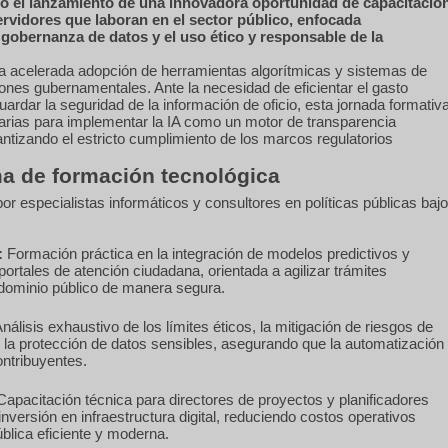
do el lanzamiento de una innovadora oportunidad de capacitació
ervidores que laboran en el sector público, enfocada
 gobernanza de datos y el uso ético y responsable de la
a acelerada adopción de herramientas algorítmicas y sistemas de
nes gubernamentales. Ante la necesidad de eficientar el gasto
ardar la seguridad de la información de oficio, esta jornada formativ
arias para implementar la IA como un motor de transparencia
antizando el estricto cumplimiento de los marcos regulatorios
a de formación tecnológica
or especialistas informáticos y consultores en políticas públicas bajo
:
Formación práctica en la integración de modelos predictivos y
ortales de atención ciudadana, orientada a agilizar trámites
 dominio público de manera segura.
nálisis exhaustivo de los límites éticos, la mitigación de riesgos de
 y la protección de datos sensibles, asegurando que la automatización
ontribuyentes.
apacitación técnica para directores de proyectos y planificadores
nversión en infraestructura digital, reduciendo costos operativos
blica eficiente y moderna.