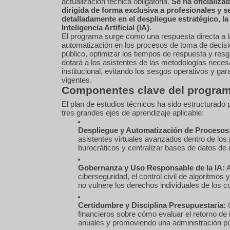
actualización técnica obligatoria.
Se ha oficializa
dirigida de forma exclusiva a profesionales y s
detalladamente en el despliegue estratégico, la
Inteligencia Artificial (IA)
.
El programa surge como una respuesta directa a l
automatización en los procesos de toma de decisio
público, optimizar los tiempos de respuesta y resgu
dotará a los asistentes de las metodologías neces
institucional, evitando los sesgos operativos y gar
vigentes.
Componentes clave del program
El plan de estudios técnicos ha sido estructurado p
tres grandes ejes de aprendizaje aplicable:
Despliegue y Automatización de Procesos
asistentes virtuales avanzados dentro de los p
burocráticos y centralizar bases de datos de
Gobernanza y Uso Responsable de la IA:
A
ciberseguridad, el control civil de algoritmos
no vulnere los derechos individuales de los c
Certidumbre y Disciplina Presupuestaria:
C
financieros sobre cómo evaluar el retorno de i
anuales y promoviendo una administración pú