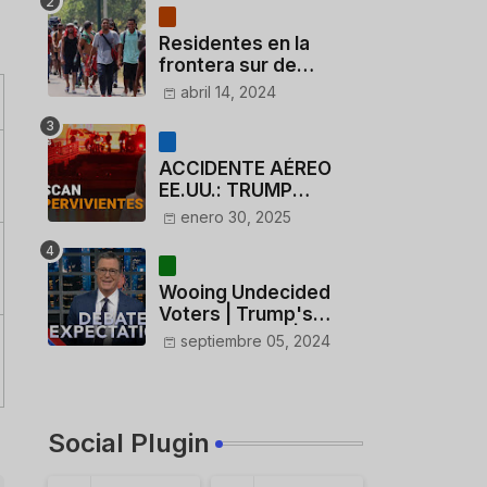
Residentes en la
frontera sur de
México critican a
abril 14, 2024
México por dar 110
dólares a migrantes
deportados
ACCIDENTE AÉREO
EE.UU.: TRUMP
CUESTIONA LA
enero 30, 2025
ACTUACIÓN DE LOS
CONTROLADORES y
PILOTO del
Wooing Undecided
HELICÓPTERO
Voters | Trump's
Marijuana Plan | 1990s
septiembre 05, 2024
Porn Expert Mark
Robinson
Social Plugin