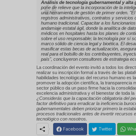
Análisis de tecnología gubernamental y alta 
pone de relieve que la incorporación de la intelige
una herramienta de gestión de primer orden.
"El
registros administrativos, contratos y servicios 
humano tradicional. Capacitar a los funcionarios
andamiaje estatal ágil, donde la analítica de dat
médicos en hospitales hasta los planes de contin
sobre el uso responsable; la tecnología por sí 
marco sólido de ciencia legal y bioética. El desa
masificar estas becas de actualización, asegura
real para el bolsillo de los contribuyentes, inye
país"
, concluyeron consultores de estrategia e
La coordinación del evento invitó a todos los direc
realizar su inscripción formal a través de las plat
habilidades tecnológicas del recurso humano es la 
promover la adopción científica, la transparencia 
sector público da un paso firme hacia la consolid
excelencia administrativa y el bienestar de toda la
¿Considerás que la capacitación obligatoria del pers
factor definitivo para erradicar la ineficiencia bur
gubernamentales deben priorizar primero la estabili
procesos tradicionales antes de invertir recursos
tecnológico con nosotros.
Facebook
Twitter
Wha