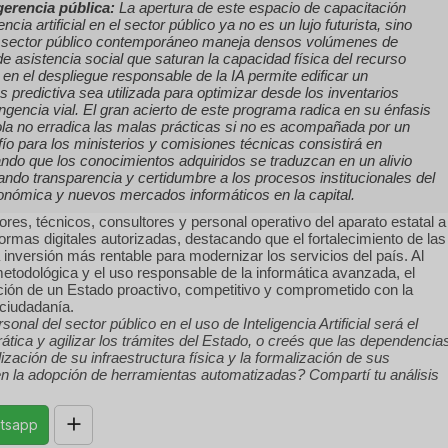
gerencia pública:
La apertura de este espacio de capacitación
ncia artificial en el sector público ya no es un lujo futurista, sino
 sector público contemporáneo maneja densos volúmenes de
de asistencia social que saturan la capacidad física del recurso
 en el despliegue responsable de la IA permite edificar un
os predictiva sea utilizada para optimizar desde los inventarios
gencia vial. El gran acierto de este programa radica en su énfasis
sola no erradica las malas prácticas si no es acompañada por un
fío para los ministerios y comisiones técnicas consistirá en
ndo que los conocimientos adquiridos se traduzcan en un alivio
ctando transparencia y certidumbre a los procesos institucionales del
conómica y nuevos mercados informáticos en la capital.
tores, técnicos, consultores y personal operativo del aparato estatal a
aformas digitales autorizadas, destacando que el fortalecimiento de las
inversión más rentable para modernizar los servicios del país. Al
metodológica y el uso responsable de la informática avanzada, el
ación de un Estado proactivo, competitivo y comprometido con la
 ciudadanía.
onal del sector público en el uso de Inteligencia Artificial será el
ocrática y agilizar los trámites del Estado, o creés que las dependencia
zación de su infraestructura física y la formalización de sus
 en la adopción de herramientas automatizadas? Compartí tu análisis
tsapp