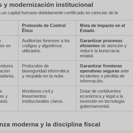
s y modernización institucional
 un capital humano debidamente certificado en ciencias de la
Protocolo de Control
Meta de Impacto en el
Ético
Estado
e
Auditorías forenses a los
Garantizar procesos
tes en
códigos y algoritmos
eficientes
de atención y
utilizados.
reducir la burocracia
estatal.
vidores
Protocolos de
Garantizar fronteras
tación
bioseguridad informática
operativas seguras
ante
dadanía.
y respaldo en la nube.
incidentes o pérdida de
información.
a
Monitoreo civil y
Dotar de certidumbre
as y
lineamientos
económica y legal a la
ario.
institucionales claros.
inversión en tecnología
gubernamental.
za moderna y la disciplina fiscal