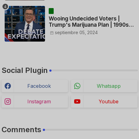
HELICÓPTERO
Wooing Undecided Voters |
Trump's Marijuana Plan | 1990s
Porn Expert Mark Robinson
septiembre 05, 2024
Social Plugin
Facebook
Whatsapp
Instagram
Youtube
Comments