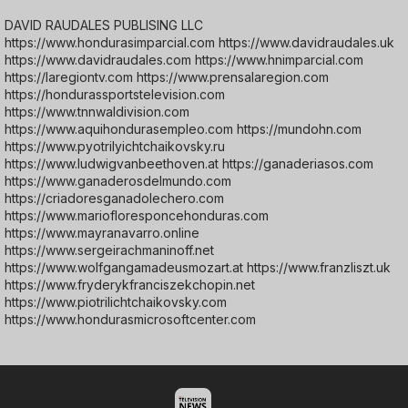
DAVID RAUDALES PUBLISING LLC
https://www.hondurasimparcial.com https://www.davidraudales.uk
https://www.davidraudales.com https://www.hnimparcial.com
https://laregiontv.com https://www.prensalaregion.com
https://hondurassportstelevision.com
https://www.tnnwaldivision.com
https://www.aquihondurasempleo.com https://mundohn.com
https://www.pyotrilyichtchaikovsky.ru
https://www.ludwigvanbeethoven.at https://ganaderiasos.com
https://www.ganaderosdelmundo.com
https://criadoresganadolechero.com
https://www.mariofloresponcehonduras.com
https://www.mayranavarro.online
https://www.sergeirachmaninoff.net
https://www.wolfgangamadeusmozart.at https://www.franzliszt.uk
https://www.fryderykfranciszekchopin.net
https://www.piotrilichtchaikovsky.com
https://www.hondurasmicrosoftcenter.com