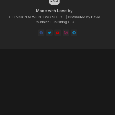
Made with Love by
TELEVISION NEWS NETWORK LLC - | Distributed by David
Raudales Publishing LLC
Home
About
Contact us
Privacy Policy
by -
Blogger Templates
| Distributed by
BROOKSVILLE CLOUD PUBLI