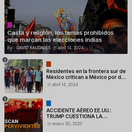
Casta y religión, los temas prohibidos
que marcan las elecciones indias
By -
DAVID RAUDALES
abril 14, 2024
Residentes en la frontera sur de
México critican a México por dar
110 dólares a migrantes
abril 14, 2024
deportados
ACCIDENTE AÉREO EE.UU.:
TRUMP CUESTIONA LA
ACTUACIÓN DE LOS
enero 30, 2025
CONTROLADORES y PILOTO del