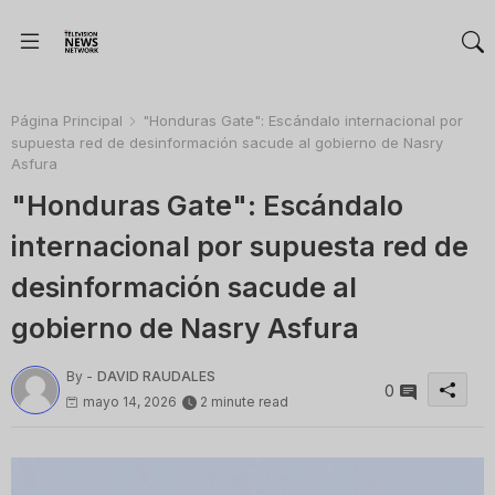
Página Principal
"Honduras Gate": Escándalo internacional por
supuesta red de desinformación sacude al gobierno de Nasry
Asfura
"Honduras Gate": Escándalo
internacional por supuesta red de
desinformación sacude al
gobierno de Nasry Asfura
By -
DAVID RAUDALES
0
mayo 14, 2026
2 minute read