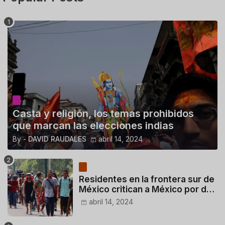
Casta y religión, los temas prohibidos
que marcan las elecciones indias
By -
DAVID RAUDALES
abril 14, 2024
Residentes en la frontera sur de
México critican a México por dar
110 dólares a migrantes
abril 14, 2024
deportados