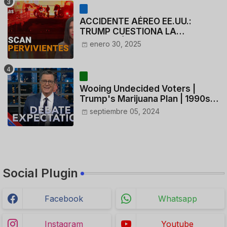
ACCIDENTE AÉREO EE.UU.:
TRUMP CUESTIONA LA
ACTUACIÓN DE LOS
enero 30, 2025
CONTROLADORES y PILOTO del
HELICÓPTERO
Wooing Undecided Voters |
Trump's Marijuana Plan | 1990s
Porn Expert Mark Robinson
septiembre 05, 2024
Social Plugin
Facebook
Whatsapp
Instagram
Youtube