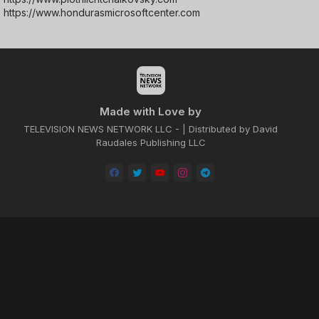
https://www.hondurasmicrosoftcenter.com
Made with Love by
TELEVISION NEWS NETWORK LLC - | Distributed by David
Raudales Publishing LLC
Home
About
Contact us
Privacy Policy
by -
Blogger Templates
| Distributed by
BROOKSVILLE CLOUD PUBLI