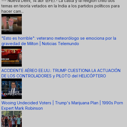
--- Nueva Delhi, 14 abr (EFE).- La casta y la religión child dos
temas en teoría vetados en la India a los partidos políticos para
hacer cam...
"Esto es horrible": veterano meteorólogo se emociona por la
gravedad de Milton | Noticias Telemundo
ACCIDENTE AÉREO EE.UU.: TRUMP CUESTIONA LA ACTUACIÓN
DE LOS CONTROLADORES y PILOTO del HELICÓPTERO
Wooing Undecided Voters | Trump's Marijuana Plan | 1990s Porn
Expert Mark Robinson