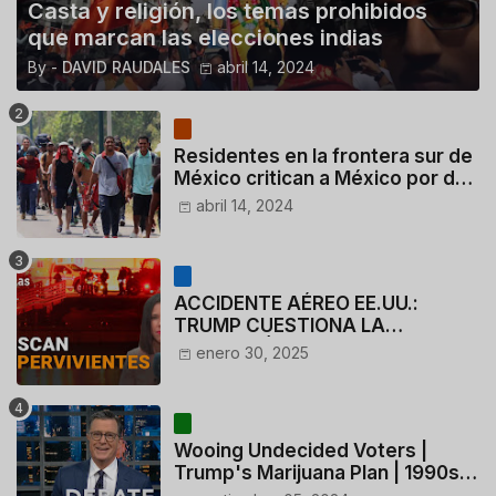
Casta y religión, los temas prohibidos
que marcan las elecciones indias
By -
DAVID RAUDALES
abril 14, 2024
Residentes en la frontera sur de
México critican a México por dar
110 dólares a migrantes
abril 14, 2024
deportados
ACCIDENTE AÉREO EE.UU.:
TRUMP CUESTIONA LA
ACTUACIÓN DE LOS
enero 30, 2025
CONTROLADORES y PILOTO del
HELICÓPTERO
Wooing Undecided Voters |
Trump's Marijuana Plan | 1990s
Porn Expert Mark Robinson