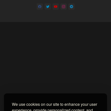
Home
About
Contact us
Privacy Policy
by -
Blogger Templates
| Distributed by
BROOKSVILLE CLOUD PUBLI
We use cookies on our site to enhance your user
experience, provide personalized content, and