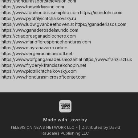
https://hondurassportstelevision.com
https://www.tnnwaldivision.com
https://www.aquihondurasempleo.com https://mundohn.com
https://www.pyotrilyichtchaikovsky.ru
https://www.ludwigvanbeethoven.at https://ganaderiasos.com
https://www.ganaderosdelmundo.com
https://criadoresganadolechero.com
https://www.mariofloresponcehonduras.com
https://www.mayranavarro.online
https://www.sergeirachmaninoff.net
https://www.wolfgangamadeusmozart.at https://www.franzliszt.uk
https://www.fryderykfranciszekchopin.net
https://www.piotrilichtchaikovsky.com
https://www.hondurasmicrosoftcenter.com
Made with Love by
TELEVISION NEWS NETWORK LLC - | Distributed by David
Raudales Publishing LLC