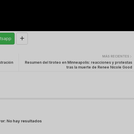
tsapp
MÁS RECIENTES
stración
Resumen del tiroteo en Minneapolis: reacciones y protestas
tras la muerte de Renee Nicole Good
ror:
No hay resultados