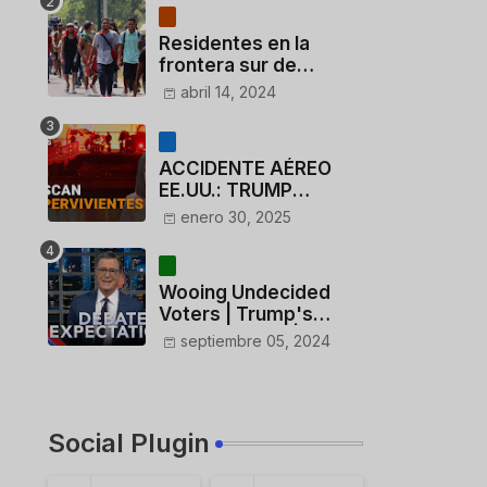
Residentes en la
frontera sur de
México critican a
abril 14, 2024
México por dar 110
dólares a migrantes
deportados
ACCIDENTE AÉREO
EE.UU.: TRUMP
CUESTIONA LA
enero 30, 2025
ACTUACIÓN DE LOS
CONTROLADORES y
PILOTO del
Wooing Undecided
HELICÓPTERO
Voters | Trump's
Marijuana Plan | 1990s
septiembre 05, 2024
Porn Expert Mark
Robinson
Social Plugin