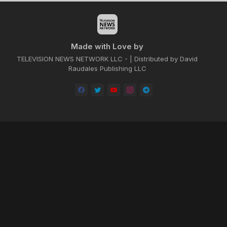
Made with Love by
TELEVISION NEWS NETWORK LLC - | Distributed by David
Raudales Publishing LLC
Home
About
Contact us
Privacy Policy
by -
Blogger Templates
| Distributed by
BROOKSVILLE CLOUD PUBLI