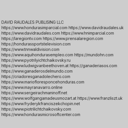
DAVID RAUDALES PUBLISING LLC
https://www.hondurasimparcial.com https://www.davidraudales.uk
https://www.davidraudales.com https://www.hnimparcial.com
https://laregiontv.com https://www.prensalaregion.com
https://hondurassportstelevision.com
https://www.tnnwaldivision.com
https://www.aquihondurasempleo.com https://mundohn.com
https://www.pyotrilyichtchaikovsky.ru
https://www.ludwigvanbeethoven.at https://ganaderiasos.com
https://www.ganaderosdelmundo.com
https://criadoresganadolechero.com
https://www.mariofloresponcehonduras.com
https://www.mayranavarro.online
https://www.sergeirachmaninoff.net
https://www.wolfgangamadeusmozart.at https://www.franzliszt.uk
https://www.fryderykfranciszekchopin.net
https://www.piotrilichtchaikovsky.com
https://www.hondurasmicrosoftcenter.com