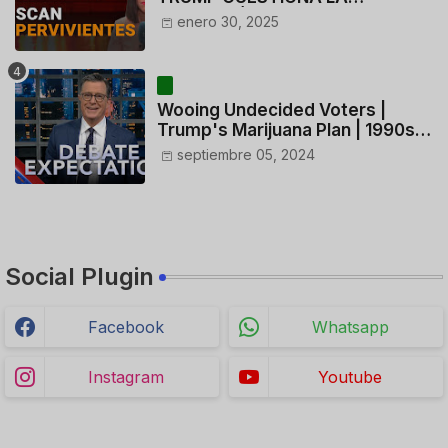
ACTUACIÓN DE LOS
enero 30, 2025
CONTROLADORES y PILOTO del
HELICÓPTERO
Wooing Undecided Voters |
Trump's Marijuana Plan | 1990s
Porn Expert Mark Robinson
septiembre 05, 2024
Social Plugin
Facebook
Whatsapp
Instagram
Youtube