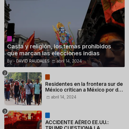
Casta y religión, los temas prohibidos
que marcan las elecciones indias
By -
DAVID RAUDALES
abril 14, 2024
Residentes en la frontera sur de
México critican a México por dar
110 dólares a migrantes
abril 14, 2024
deportados
ACCIDENTE AÉREO EE.UU.:
TRUMP CUESTIONA LA