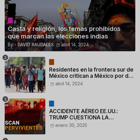
Casta y religión, los temas prohibidos
que marcan las elecciones indias
By -
DAVID RAUDALES
abril 14, 2024
Residentes en la frontera sur de
México critican a México por dar
110 dólares a migrantes
abril 14, 2024
deportados
ACCIDENTE AÉREO EE.UU.:
TRUMP CUESTIONA LA
ACTUACIÓN DE LOS
enero 30, 2025
CONTROLADORES y PILOTO del
HELICÓPTERO