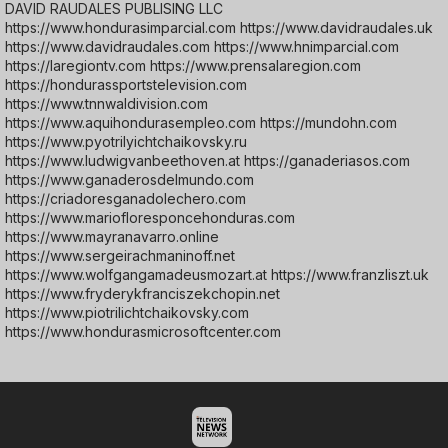
DAVID RAUDALES PUBLISING LLC
https://www.hondurasimparcial.com https://www.davidraudales.uk
https://www.davidraudales.com https://www.hnimparcial.com
https://laregiontv.com https://www.prensalaregion.com
https://hondurassportstelevision.com
https://www.tnnwaldivision.com
https://www.aquihondurasempleo.com https://mundohn.com
https://www.pyotrilyichtchaikovsky.ru
https://www.ludwigvanbeethoven.at https://ganaderiasos.com
https://www.ganaderosdelmundo.com
https://criadoresganadolechero.com
https://www.mariofloresponcehonduras.com
https://www.mayranavarro.online
https://www.sergeirachmaninoff.net
https://www.wolfgangamadeusmozart.at https://www.franzliszt.uk
https://www.fryderykfranciszekchopin.net
https://www.piotrilichtchaikovsky.com
https://www.hondurasmicrosoftcenter.com