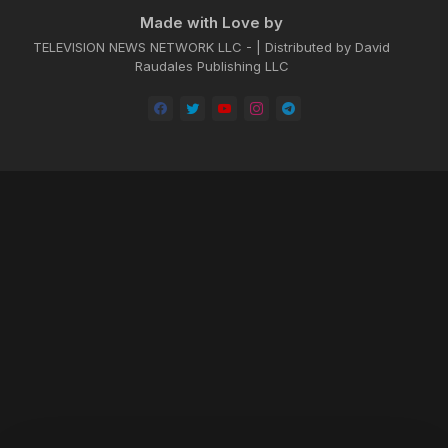
Made with Love by
TELEVISION NEWS NETWORK LLC - | Distributed by David
Raudales Publishing LLC
Home
About
Contact us
Privacy Policy
by -
Blogger Templates
| Distributed by
BROOKSVILLE CLOUD PUBLI