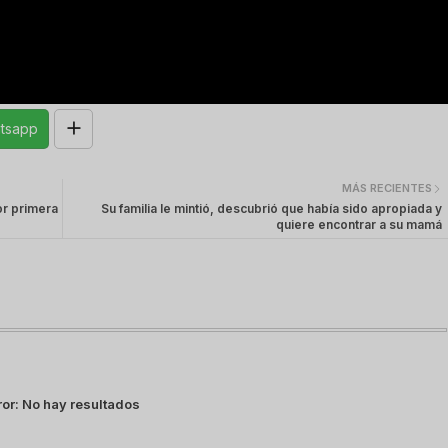
tsapp
MÁS RECIENTES
or primera
Su familia le mintió, descubrió que había sido apropiada y
quiere encontrar a su mamá
ror:
No hay resultados