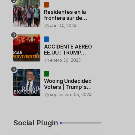
Residentes en la
frontera sur de
México critican a
abril 14, 2024
México por dar 110
dólares a migrantes
deportados
ACCIDENTE AÉREO
EE.UU.: TRUMP
CUESTIONA LA
enero 30, 2025
ACTUACIÓN DE LOS
CONTROLADORES y
PILOTO del
Wooing Undecided
HELICÓPTERO
Voters | Trump's
Marijuana Plan | 1990s
septiembre 05, 2024
Porn Expert Mark
Robinson
Social Plugin