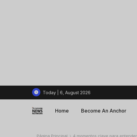
Today | 6, August 2026
Home
Become An Anchor
Página Principal
4 momentos clave para entender l