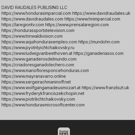
DAVID RAUDALES PUBLISING LLC
https://www.hondurasimparcial.com https://www.davidraudales.uk
https://www.davidraudales.com https://www.hnimparcial.com
https://laregiontv.com https://www.prensalaregion.com
https://hondurassportstelevision.com
https://www.tnnwaldivision.com
https://www.aquihondurasempleo.com https://mundohn.com
https://www.pyotrilyichtchaikovsky.ru
https://www.ludwigvanbeethoven.at https://ganaderiasos.com
https://www.ganaderosdelmundo.com
https://criadoresganadolechero.com
https://www.mariofloresponcehonduras.com
https://www.mayranavarro.online
https://www.sergeirachmaninoff.net
https://www.wolfgangamadeusmozart.at https://www.franzliszt.uk
https://www.fryderykfranciszekchopin.net
https://www.piotrilichtchaikovsky.com
https://www.hondurasmicrosoftcenter.com