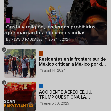
Casta y religión, los temas prohibidos
que marcan las elecciones indias
By -
DAVID RAUDALES
abril 14, 2024
Residentes en la frontera sur de
México critican a México por dar
110 dólares a migrantes
abril 14, 2024
deportados
ACCIDENTE AÉREO EE.UU.:
TRUMP CUESTIONA LA
ACTUACIÓN DE LOS
enero 30, 2025
CONTROLADORES y PILOTO del