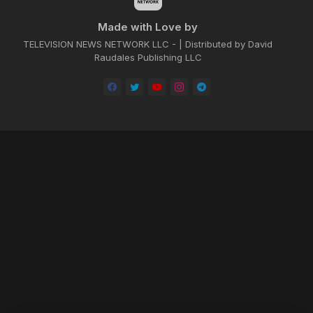
Made with Love by
TELEVISION NEWS NETWORK LLC - | Distributed by David
Raudales Publishing LLC
Home
About
Contact us
Privacy Policy
by -
Blogger Templates
| Distributed by
BROOKSVILLE CLOUD PUBLI