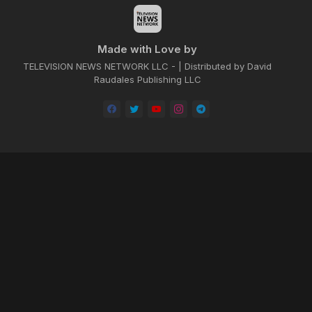
Made with Love by
TELEVISION NEWS NETWORK LLC - | Distributed by David
Raudales Publishing LLC
Home
About
Contact us
Privacy Policy
by -
Blogger Templates
| Distributed by
BROOKSVILLE CLOUD PUBLI