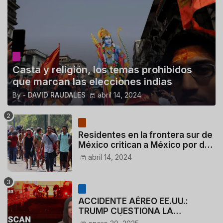
Casta y religión, los temas prohibidos
que marcan las elecciones indias
By -
DAVID RAUDALES
abril 14, 2024
Residentes en la frontera sur de
México critican a México por dar
110 dólares a migrantes
abril 14, 2024
deportados
ACCIDENTE AÉREO EE.UU.:
TRUMP CUESTIONA LA
ACTUACIÓN DE LOS