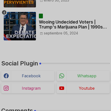
enero 30, 2025
CONTROLADORES y PILOTO del
HELICÓPTERO
Wooing Undecided Voters |
Trump's Marijuana Plan | 1990s
Porn Expert Mark Robinson
septiembre 05, 2024
Social Plugin
Facebook
Whatsapp
Instagram
Youtube
Comments