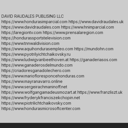
DAVID RAUDALES PUBLISING LLC
https://www.hondurasimparcial.com https://www.davidraudales.uk
https://www.davidraudales.com https://www.hnimparcial.com
https://laregiontv.com https://www.prensalaregion.com
https://hondurassportstelevision.com
https://www.tnnwaldivision.com
https://www.aquihondurasempleo.com https://mundohn.com
https://www.pyotrilyichtchaikovsky.ru
https://www.ludwigvanbeethoven.at https://ganaderiasos.com
https://www.ganaderosdelmundo.com
https://criadoresganadolechero.com
https://www.mariofloresponcehonduras.com
https://www.mayranavarro.online
https://www.sergeirachmaninoff.net
https://www.wolfgangamadeusmozart.at https://www.franzliszt.uk
https://www.fryderykfranciszekchopin.net
https://www.piotrilichtchaikovsky.com
https://www.hondurasmicrosoftcenter.com