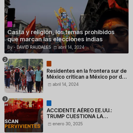
Casta y religión, los temas prohibidos
que marcan las elecciones indias
By -
DAVID RAUDALES
abril 14, 2024
Residentes en la frontera sur de
México critican a México por dar
110 dólares a migrantes
abril 14, 2024
deportados
ACCIDENTE AÉREO EE.UU.:
TRUMP CUESTIONA LA
ACTUACIÓN DE LOS
enero 30, 2025
CONTROLADORES y PILOTO del