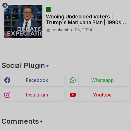
HELICÓPTERO
Wooing Undecided Voters |
Trump's Marijuana Plan | 1990s
Porn Expert Mark Robinson
septiembre 05, 2024
Social Plugin
Facebook
Whatsapp
Instagram
Youtube
Comments