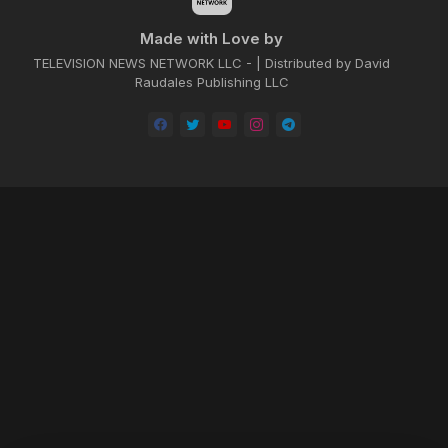
Made with Love by
TELEVISION NEWS NETWORK LLC - | Distributed by David
Raudales Publishing LLC
Home
About
Contact us
Privacy Policy
by -
Blogger Templates
| Distributed by
BROOKSVILLE CLOUD PUBLI