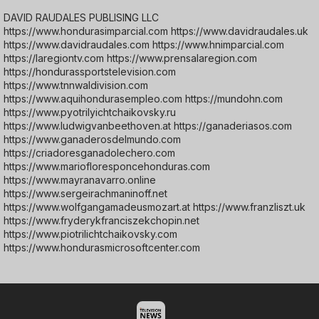
DAVID RAUDALES PUBLISING LLC
https://www.hondurasimparcial.com https://www.davidraudales.uk
https://www.davidraudales.com https://www.hnimparcial.com
https://laregiontv.com https://www.prensalaregion.com
https://hondurassportstelevision.com
https://www.tnnwaldivision.com
https://www.aquihondurasempleo.com https://mundohn.com
https://www.pyotrilyichtchaikovsky.ru
https://www.ludwigvanbeethoven.at https://ganaderiasos.com
https://www.ganaderosdelmundo.com
https://criadoresganadolechero.com
https://www.mariofloresponcehonduras.com
https://www.mayranavarro.online
https://www.sergeirachmaninoff.net
https://www.wolfgangamadeusmozart.at https://www.franzliszt.uk
https://www.fryderykfranciszekchopin.net
https://www.piotrilichtchaikovsky.com
https://www.hondurasmicrosoftcenter.com